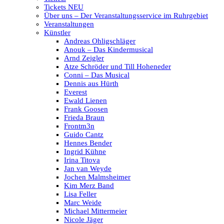
Tickets NEU
Über uns – Der Veranstaltungsservice im Ruhrgebiet
Veranstaltungen
Künstler
Andreas Ohligschläger
Anouk – Das Kindermusical
Arnd Zeigler
Atze Schröder und Till Hoheneder
Conni – Das Musical
Dennis aus Hürth
Everest
Ewald Lienen
Frank Goosen
Frieda Braun
Frontm3n
Guido Cantz
Hennes Bender
Ingrid Kühne
Irina Titova
Jan van Weyde
Jochen Malmsheimer
Kim Merz Band
Lisa Feller
Marc Weide
Michael Mittermeier
Nicole Jäger