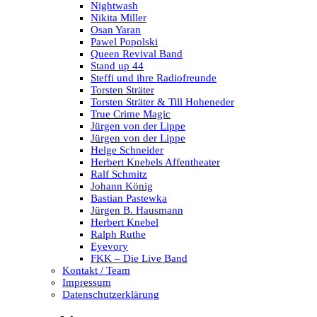
Nightwash
Nikita Miller
Osan Yaran
Pawel Popolski
Queen Revival Band
Stand up 44
Steffi und ihre Radiofreunde
Torsten Sträter
Torsten Sträter & Till Hoheneder
True Crime Magic
Jürgen von der Lippe
Jürgen von der Lippe
Helge Schneider
Herbert Knebels Affentheater
Ralf Schmitz
Johann König
Bastian Pastewka
Jürgen B. Hausmann
Herbert Knebel
Ralph Ruthe
Eyevory
FKK – Die Live Band
Kontakt / Team
Impressum
Datenschutzerklärung