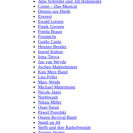
Atze Schröder und Till Hoheneder
Conni – Das Musical
Dennis aus Hürth
Everest
Ewald Lienen
Frank Goosen
Frieda Braun
Frontm3n
Guido Cantz
Hennes Bender
Ingrid Kühne
Irina Titova
Jan van Weyde
Jochen Malmsheimer
Kim Merz Band
Lisa Feller
Marc Weide
Michael Mittermeier
Nicole Jäger
Nightwash
Nikita Miller
Osan Yaran
Pawel Popolski
Queen Revival Band
Stand up 44
Steffi und ihre Radiofreunde
Torsten Sträter