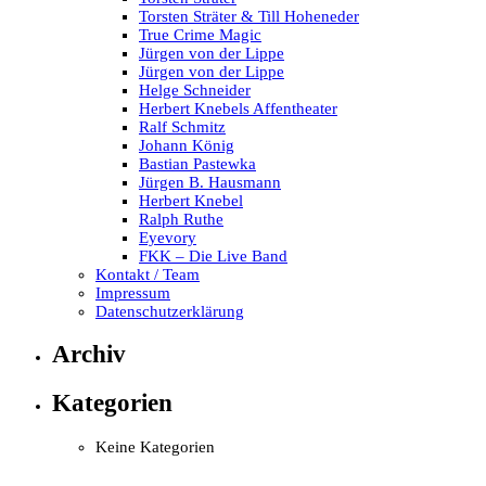
Torsten Sträter & Till Hoheneder
True Crime Magic
Jürgen von der Lippe
Jürgen von der Lippe
Helge Schneider
Herbert Knebels Affentheater
Ralf Schmitz
Johann König
Bastian Pastewka
Jürgen B. Hausmann
Herbert Knebel
Ralph Ruthe
Eyevory
FKK – Die Live Band
Kontakt / Team
Impressum
Datenschutzerklärung
Archiv
Kategorien
Keine Kategorien