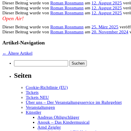
Dieser Beitrag wurde
von
Roman Rossmann
am
12. August 2025
veröf
Dieser Beitrag wurde
von
Roman Rossmann
am
12. August 2025
veröf
Dieser Beitrag wurde
von
Roman Rossmann
am
12. August 2025
veröf
Open Air!
Dieser Beitrag wurde
von
Roman Rossmann
am
25. März 2025
veröffe
Dieser Beitrag wurde
von
Roman Rossmann
am
20. November 2024
v
Artikel-Navigation
←
Ältere Artikel
Suchen
nach:
Seiten
Cookie-Richtlinie (EU)
Tickets
Tickets NEU
Über uns – Der Veranstaltungsservice im Ruhrgebiet
Veranstaltungen
Künstler
Andreas Ohligschläger
Anouk – Das Kindermusical
Arnd Zeigler