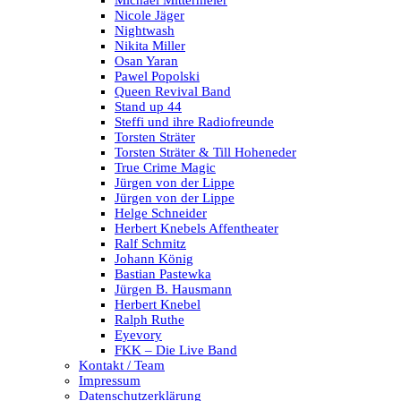
Nicole Jäger
Nightwash
Nikita Miller
Osan Yaran
Pawel Popolski
Queen Revival Band
Stand up 44
Steffi und ihre Radiofreunde
Torsten Sträter
Torsten Sträter & Till Hoheneder
True Crime Magic
Jürgen von der Lippe
Jürgen von der Lippe
Helge Schneider
Herbert Knebels Affentheater
Ralf Schmitz
Johann König
Bastian Pastewka
Jürgen B. Hausmann
Herbert Knebel
Ralph Ruthe
Eyevory
FKK – Die Live Band
Kontakt / Team
Impressum
Datenschutzerklärung