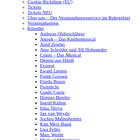
Cookie-Richtlinie (EU)
Tickets
Tickets NEU
Über uns – Der Veranstaltungsservice im Ruhrgebiet
Veranstaltungen
Künstler
Andreas Ohligschläger
Anouk – Das Kindermusical
Arnd Zeigler
Atze Schröder und Till Hoheneder
Conni – Das Musical
Dennis aus Hürth
Everest
Ewald Lienen
Frank Goosen
Frieda Braun
Frontm3n
Guido Cantz
Hennes Bender
Ingrid Kühne
Irina Titova
Jan van Weyde
Jochen Malmsheimer
Kim Merz Band
Lisa Feller
Marc Weide
Michael Mittermeier