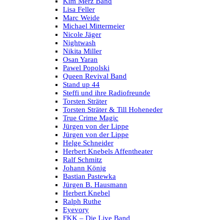
Kim Merz Band
Lisa Feller
Marc Weide
Michael Mittermeier
Nicole Jäger
Nightwash
Nikita Miller
Osan Yaran
Pawel Popolski
Queen Revival Band
Stand up 44
Steffi und ihre Radiofreunde
Torsten Sträter
Torsten Sträter & Till Hoheneder
True Crime Magic
Jürgen von der Lippe
Jürgen von der Lippe
Helge Schneider
Herbert Knebels Affentheater
Ralf Schmitz
Johann König
Bastian Pastewka
Jürgen B. Hausmann
Herbert Knebel
Ralph Ruthe
Eyevory
FKK – Die Live Band