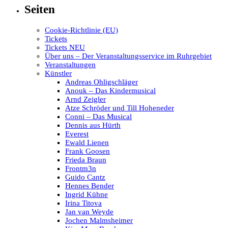
Seiten
Cookie-Richtlinie (EU)
Tickets
Tickets NEU
Über uns – Der Veranstaltungsservice im Ruhrgebiet
Veranstaltungen
Künstler
Andreas Ohligschläger
Anouk – Das Kindermusical
Arnd Zeigler
Atze Schröder und Till Hoheneder
Conni – Das Musical
Dennis aus Hürth
Everest
Ewald Lienen
Frank Goosen
Frieda Braun
Frontm3n
Guido Cantz
Hennes Bender
Ingrid Kühne
Irina Titova
Jan van Weyde
Jochen Malmsheimer