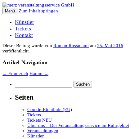
Zum Inhalt springen
Menü
Künstler
Tickets
Kontakt
Dieser Beitrag wurde
von
Roman Rossmann
am
25. Mai 2016
veröffentlicht.
Artikel-Navigation
←
Emmerich
Hamm
→
Suchen
nach:
Seiten
Cookie-Richtlinie (EU)
Tickets
Tickets NEU
Über uns – Der Veranstaltungsservice im Ruhrgebiet
Veranstaltungen
Künstler