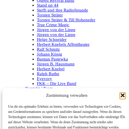
Queen Revival Band
Stand up 44
Steffi und ihre Radiofreunde
Torsten Sträter
Torsten Sträter & Till Hoheneder
True Crime Magic
Jürgen von der Lippe
Jürgen von der Lippe
Helge Schneider
Herbert Knebels Affentheater
Ralf Schmitz
Johann König
Bastian Pastewka
Jürgen B. Hausmann
Herbert Knebel
Ralph Ruthe
Eyevory
FKK – Die Live Band
Kontakt / Team
Impressum
Zustimmung verwalten
Datenschutzerklärung
Um dir ein optimales Erlebnis zu bieten, verwenden wir Technologien wie Cookies,
Archiv
um Geräteinformationen zu speichern und/oder darauf zuzugreifen. Wenn du diesen
Technologien zustimmst, können wir Daten wie das Surfverhalten oder eindeutige IDs
Kategorien
auf dieser Website verarbeiten. Wenn du deine Zustimmung nicht erteilst oder
zurückziehst, können bestimmte Merkmale und Funktionen beeinträchtigt werden.