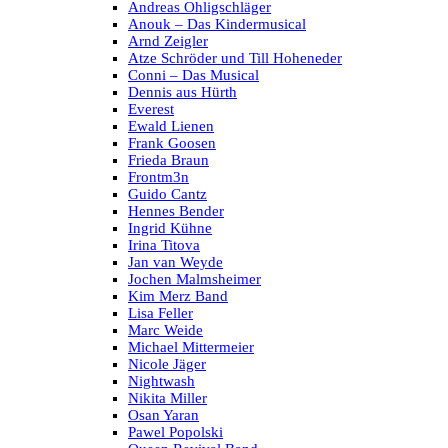
Andreas Ohligschläger
Anouk – Das Kindermusical
Arnd Zeigler
Atze Schröder und Till Hoheneder
Conni – Das Musical
Dennis aus Hürth
Everest
Ewald Lienen
Frank Goosen
Frieda Braun
Frontm3n
Guido Cantz
Hennes Bender
Ingrid Kühne
Irina Titova
Jan van Weyde
Jochen Malmsheimer
Kim Merz Band
Lisa Feller
Marc Weide
Michael Mittermeier
Nicole Jäger
Nightwash
Nikita Miller
Osan Yaran
Pawel Popolski