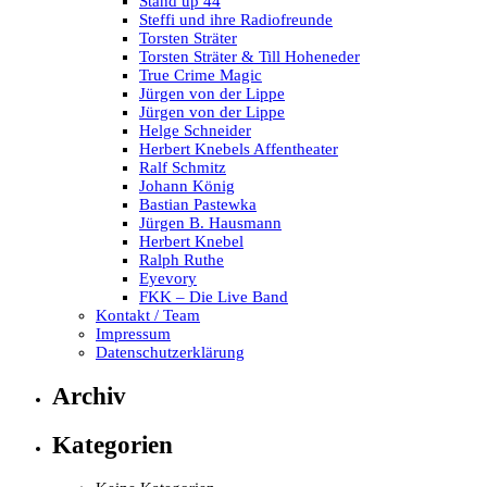
Stand up 44
Steffi und ihre Radiofreunde
Torsten Sträter
Torsten Sträter & Till Hoheneder
True Crime Magic
Jürgen von der Lippe
Jürgen von der Lippe
Helge Schneider
Herbert Knebels Affentheater
Ralf Schmitz
Johann König
Bastian Pastewka
Jürgen B. Hausmann
Herbert Knebel
Ralph Ruthe
Eyevory
FKK – Die Live Band
Kontakt / Team
Impressum
Datenschutzerklärung
Archiv
Kategorien