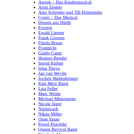
Anouk – Das Kindermusical
Arnd Zeigler
Atze Schröder und Till Hoheneder
Conni – Das Musical
Dennis aus Hürth
Everest
Ewald Lienen
Frank Goosen
Frieda Braun
Frontm3n
Guido Cantz
Hennes Bender
Ingrid Kühne
Irina Titova
Jan van Weyde
Jochen Malmsheimer
Kim Merz Band
Lisa Feller
Marc Weide
Michael Mittermeier
Nicole Jäger
Nightwash
Nikita Miller
Osan Yaran
Pawel Popolski
Queen Revival Band