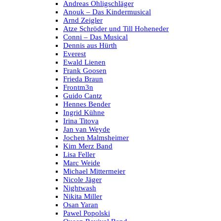
Andreas Ohligschläger
Anouk – Das Kindermusical
Arnd Zeigler
Atze Schröder und Till Hoheneder
Conni – Das Musical
Dennis aus Hürth
Everest
Ewald Lienen
Frank Goosen
Frieda Braun
Frontm3n
Guido Cantz
Hennes Bender
Ingrid Kühne
Irina Titova
Jan van Weyde
Jochen Malmsheimer
Kim Merz Band
Lisa Feller
Marc Weide
Michael Mittermeier
Nicole Jäger
Nightwash
Nikita Miller
Osan Yaran
Pawel Popolski