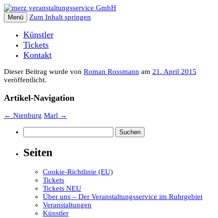
Zum Inhalt springen
Menü
Künstler
Tickets
Kontakt
Dieser Beitrag wurde
von
Roman Rossmann
am
21. April 2015
veröffentlicht.
Artikel-Navigation
←
Nienburg
Marl
→
Suchen
nach:
Seiten
Cookie-Richtlinie (EU)
Tickets
Tickets NEU
Über uns – Der Veranstaltungsservice im Ruhrgebiet
Veranstaltungen
Künstler