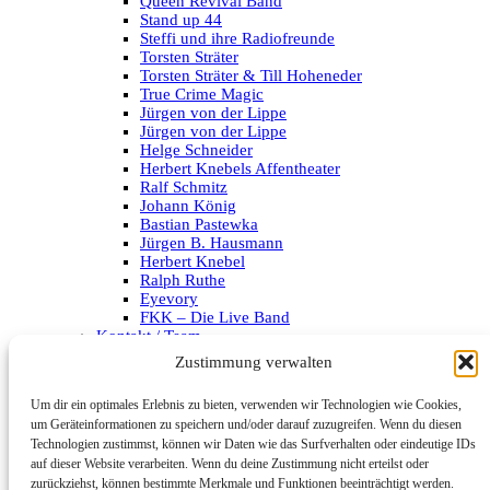
Queen Revival Band
Stand up 44
Steffi und ihre Radiofreunde
Torsten Sträter
Torsten Sträter & Till Hoheneder
True Crime Magic
Jürgen von der Lippe
Jürgen von der Lippe
Helge Schneider
Herbert Knebels Affentheater
Ralf Schmitz
Johann König
Bastian Pastewka
Jürgen B. Hausmann
Herbert Knebel
Ralph Ruthe
Eyevory
FKK – Die Live Band
Kontakt / Team
Impressum
Zustimmung verwalten
Datenschutzerklärung
Um dir ein optimales Erlebnis zu bieten, verwenden wir Technologien wie Cookies,
Archiv
um Geräteinformationen zu speichern und/oder darauf zuzugreifen. Wenn du diesen
Technologien zustimmst, können wir Daten wie das Surfverhalten oder eindeutige IDs
Kategorien
auf dieser Website verarbeiten. Wenn du deine Zustimmung nicht erteilst oder
zurückziehst, können bestimmte Merkmale und Funktionen beeinträchtigt werden.