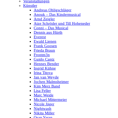
Veranstaltungen
Künstler
Andreas Ohligschläger
Anouk – Das Kindermusical
Arnd Zeigler
Atze Schröder und Till Hoheneder
Conni – Das Musical
Dennis aus Hürth
Everest
Ewald Lienen
Frank Goosen
Frieda Braun
Frontm3n
Guido Cantz
Hennes Bender
Ingrid Kühne
Irina Titova
Jan van Weyde
Jochen Malmsheimer
Kim Merz Band
Lisa Feller
Marc Weide
Michael Mittermeier
Nicole Jäger
Nightwash
Nikita Miller
Osan Yaran