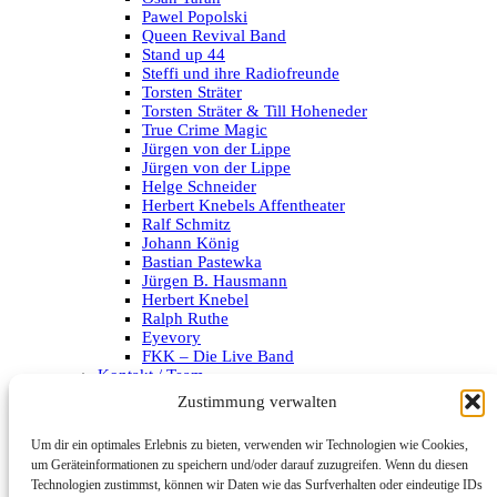
Pawel Popolski
Queen Revival Band
Stand up 44
Steffi und ihre Radiofreunde
Torsten Sträter
Torsten Sträter & Till Hoheneder
True Crime Magic
Jürgen von der Lippe
Jürgen von der Lippe
Helge Schneider
Herbert Knebels Affentheater
Ralf Schmitz
Johann König
Bastian Pastewka
Jürgen B. Hausmann
Herbert Knebel
Ralph Ruthe
Eyevory
FKK – Die Live Band
Kontakt / Team
Impressum
Zustimmung verwalten
Datenschutzerklärung
Um dir ein optimales Erlebnis zu bieten, verwenden wir Technologien wie Cookies,
Archiv
um Geräteinformationen zu speichern und/oder darauf zuzugreifen. Wenn du diesen
Technologien zustimmst, können wir Daten wie das Surfverhalten oder eindeutige IDs