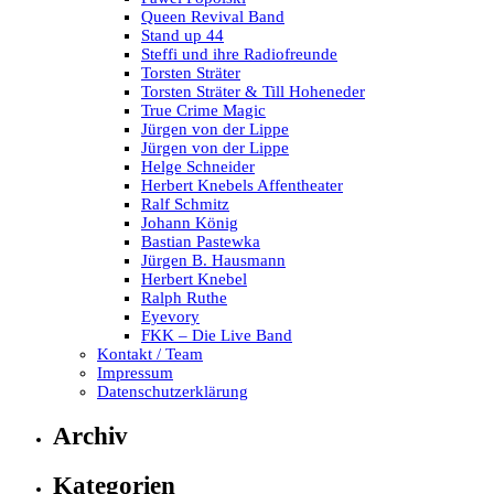
Queen Revival Band
Stand up 44
Steffi und ihre Radiofreunde
Torsten Sträter
Torsten Sträter & Till Hoheneder
True Crime Magic
Jürgen von der Lippe
Jürgen von der Lippe
Helge Schneider
Herbert Knebels Affentheater
Ralf Schmitz
Johann König
Bastian Pastewka
Jürgen B. Hausmann
Herbert Knebel
Ralph Ruthe
Eyevory
FKK – Die Live Band
Kontakt / Team
Impressum
Datenschutzerklärung
Archiv
Kategorien