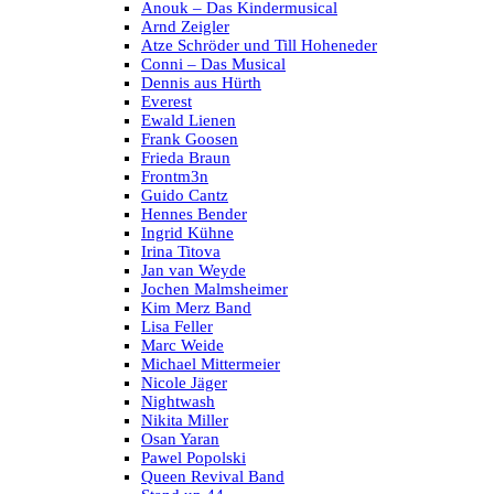
Anouk – Das Kindermusical
Arnd Zeigler
Atze Schröder und Till Hoheneder
Conni – Das Musical
Dennis aus Hürth
Everest
Ewald Lienen
Frank Goosen
Frieda Braun
Frontm3n
Guido Cantz
Hennes Bender
Ingrid Kühne
Irina Titova
Jan van Weyde
Jochen Malmsheimer
Kim Merz Band
Lisa Feller
Marc Weide
Michael Mittermeier
Nicole Jäger
Nightwash
Nikita Miller
Osan Yaran
Pawel Popolski
Queen Revival Band