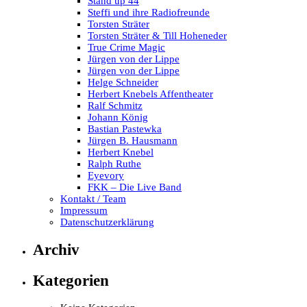
Stand up 44
Steffi und ihre Radiofreunde
Torsten Sträter
Torsten Sträter & Till Hoheneder
True Crime Magic
Jürgen von der Lippe
Jürgen von der Lippe
Helge Schneider
Herbert Knebels Affentheater
Ralf Schmitz
Johann König
Bastian Pastewka
Jürgen B. Hausmann
Herbert Knebel
Ralph Ruthe
Eyevory
FKK – Die Live Band
Kontakt / Team
Impressum
Datenschutzerklärung
Archiv
Kategorien