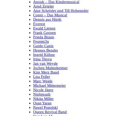
Anouk – Das Kindermusical
Arnd Zeigler
Atze Schröder und Till Hoheneder
Conni – Das Musical
Dennis aus Hürth
Everest
Ewald Lienen
Frank Goosen
Frieda Braun
Frontm3n
Guido Cantz
Hennes Bender
Ingrid Kühne
Irina Titova
Jan van Weyde
Jochen Malmsheimer
Kim Merz Band
Lisa Feller
Marc Weide
Michael Mittermeier
Nicole Jäger
Nightwash
Nikita Miller
Osan Yaran
Pawel Popolski
Queen Revival Band