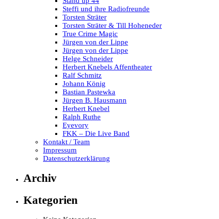
Stand up 44
Steffi und ihre Radiofreunde
Torsten Sträter
Torsten Sträter & Till Hoheneder
True Crime Magic
Jürgen von der Lippe
Jürgen von der Lippe
Helge Schneider
Herbert Knebels Affentheater
Ralf Schmitz
Johann König
Bastian Pastewka
Jürgen B. Hausmann
Herbert Knebel
Ralph Ruthe
Eyevory
FKK – Die Live Band
Kontakt / Team
Impressum
Datenschutzerklärung
Archiv
Kategorien