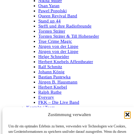
Nikita Miller
Osan Yaran
Pawel Popolski
Queen Revival Band
Stand up 44
Steffi und ihre Radiofreunde
Torsten Sträter
Torsten Sträter & Till Hoheneder
True Crime Magic
Jürgen von der Lippe
Jürgen von der Lippe
Helge Schneider
Herbert Knebels Affentheater
Ralf Schmitz
Johann König
Bastian Pastewka
Jürgen B. Hausmann
Herbert Knebel
Ralph Ruthe
Eyevory
FKK – Die Live Band
Kontakt / Team
Impressum
Zustimmung verwalten
Datenschutzerklärung
Um dir ein optimales Erlebnis zu bieten, verwenden wir Technologien wie Cookies,
Archiv
um Geräteinformationen zu speichern und/oder darauf zuzugreifen. Wenn du diesen