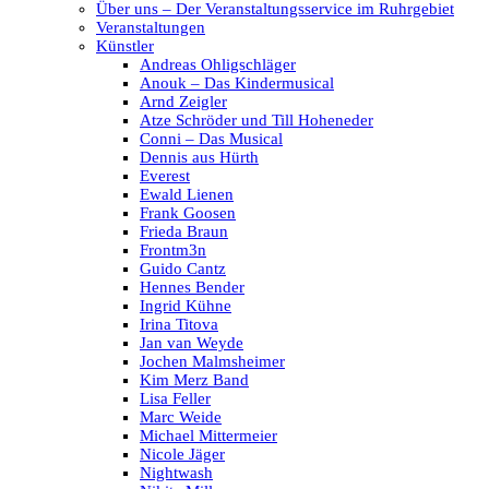
Über uns – Der Veranstaltungsservice im Ruhrgebiet
Veranstaltungen
Künstler
Andreas Ohligschläger
Anouk – Das Kindermusical
Arnd Zeigler
Atze Schröder und Till Hoheneder
Conni – Das Musical
Dennis aus Hürth
Everest
Ewald Lienen
Frank Goosen
Frieda Braun
Frontm3n
Guido Cantz
Hennes Bender
Ingrid Kühne
Irina Titova
Jan van Weyde
Jochen Malmsheimer
Kim Merz Band
Lisa Feller
Marc Weide
Michael Mittermeier
Nicole Jäger
Nightwash