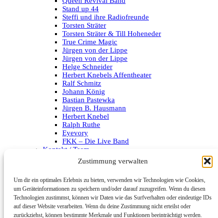
Queen Revival Band
Stand up 44
Steffi und ihre Radiofreunde
Torsten Sträter
Torsten Sträter & Till Hoheneder
True Crime Magic
Jürgen von der Lippe
Jürgen von der Lippe
Helge Schneider
Herbert Knebels Affentheater
Ralf Schmitz
Johann König
Bastian Pastewka
Jürgen B. Hausmann
Herbert Knebel
Ralph Ruthe
Eyevory
FKK – Die Live Band
Kontakt / Team
Impressum
Zustimmung verwalten
Datenschutzerklärung
Um dir ein optimales Erlebnis zu bieten, verwenden wir Technologien wie Cookies,
Archiv
um Geräteinformationen zu speichern und/oder darauf zuzugreifen. Wenn du diesen
Technologien zustimmst, können wir Daten wie das Surfverhalten oder eindeutige IDs
Kategorien
auf dieser Website verarbeiten. Wenn du deine Zustimmung nicht erteilst oder
zurückziehst, können bestimmte Merkmale und Funktionen beeinträchtigt werden.