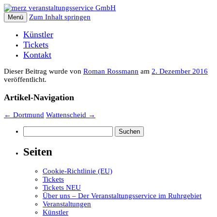
Zum Inhalt springen
Menü
Künstler
Tickets
Kontakt
Dieser Beitrag wurde
von
Roman Rossmann
am
2. Dezember 2016
veröffentlicht.
Artikel-Navigation
←
Dortmund
Wattenscheid
→
Suchen
nach:
Seiten
Cookie-Richtlinie (EU)
Tickets
Tickets NEU
Über uns – Der Veranstaltungsservice im Ruhrgebiet
Veranstaltungen
Künstler