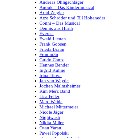
Andreas Ohligschläger
Anouk – Das Kindermusical
Arnd Zeigler
Atze Schröder und Till Hoheneder
Conni – Das Musical
Dennis aus Hürth
Everest
Ewald Lienen
Frank Goosen
Frieda Braun
Frontm3n
Guido Cantz
Hennes Bender
Ingrid Kühne
Irina Titova
Jan van Weyde
Jochen Malmsheimer
Kim Merz Band
Lisa Feller
Marc Weide
Michael Mittermeier
Nicole Jäger
Nightwash
Nikita Miller
Osan Yaran
Pawel Popolski