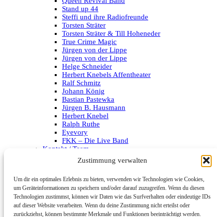
Queen Revival Band
Stand up 44
Steffi und ihre Radiofreunde
Torsten Sträter
Torsten Sträter & Till Hoheneder
True Crime Magic
Jürgen von der Lippe
Jürgen von der Lippe
Helge Schneider
Herbert Knebels Affentheater
Ralf Schmitz
Johann König
Bastian Pastewka
Jürgen B. Hausmann
Herbert Knebel
Ralph Ruthe
Eyevory
FKK – Die Live Band
Kontakt / Team
Impressum
Zustimmung verwalten
Datenschutzerklärung
Um dir ein optimales Erlebnis zu bieten, verwenden wir Technologien wie Cookies,
Archiv
um Geräteinformationen zu speichern und/oder darauf zuzugreifen. Wenn du diesen
Technologien zustimmst, können wir Daten wie das Surfverhalten oder eindeutige IDs
Kategorien
auf dieser Website verarbeiten. Wenn du deine Zustimmung nicht erteilst oder
zurückziehst, können bestimmte Merkmale und Funktionen beeinträchtigt werden.