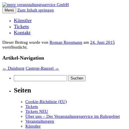
Zum Inhalt springen
Menü
Künstler
Tickets
Kontakt
Dieser Beitrag wurde
von
Roman Rossmann
am
24. Juni 2015
veröffentlicht.
Artikel-Navigation
←
Duisburg
Castrop-Rauxel
→
Suchen
nach:
Seiten
Cookie-Richtlinie (EU)
Tickets
Tickets NEU
Über uns – Der Veranstaltungsservice im Ruhrgebiet
Veranstaltungen
Künstler