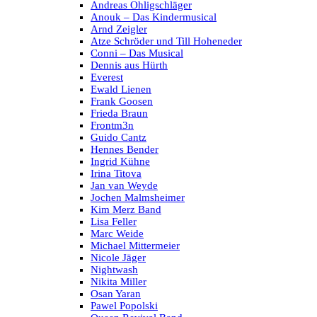
Andreas Ohligschläger
Anouk – Das Kindermusical
Arnd Zeigler
Atze Schröder und Till Hoheneder
Conni – Das Musical
Dennis aus Hürth
Everest
Ewald Lienen
Frank Goosen
Frieda Braun
Frontm3n
Guido Cantz
Hennes Bender
Ingrid Kühne
Irina Titova
Jan van Weyde
Jochen Malmsheimer
Kim Merz Band
Lisa Feller
Marc Weide
Michael Mittermeier
Nicole Jäger
Nightwash
Nikita Miller
Osan Yaran
Pawel Popolski