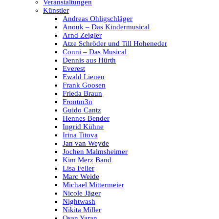
Veranstaltungen
Künstler
Andreas Ohligschläger
Anouk – Das Kindermusical
Arnd Zeigler
Atze Schröder und Till Hoheneder
Conni – Das Musical
Dennis aus Hürth
Everest
Ewald Lienen
Frank Goosen
Frieda Braun
Frontm3n
Guido Cantz
Hennes Bender
Ingrid Kühne
Irina Titova
Jan van Weyde
Jochen Malmsheimer
Kim Merz Band
Lisa Feller
Marc Weide
Michael Mittermeier
Nicole Jäger
Nightwash
Nikita Miller
Osan Yaran