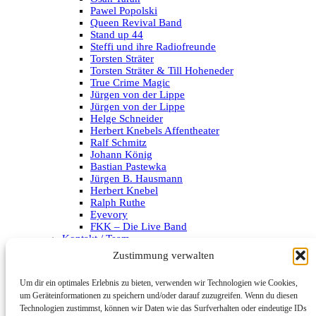
Pawel Popolski
Queen Revival Band
Stand up 44
Steffi und ihre Radiofreunde
Torsten Sträter
Torsten Sträter & Till Hoheneder
True Crime Magic
Jürgen von der Lippe
Jürgen von der Lippe
Helge Schneider
Herbert Knebels Affentheater
Ralf Schmitz
Johann König
Bastian Pastewka
Jürgen B. Hausmann
Herbert Knebel
Ralph Ruthe
Eyevory
FKK – Die Live Band
Kontakt / Team
Impressum
Zustimmung verwalten
Datenschutzerklärung
Um dir ein optimales Erlebnis zu bieten, verwenden wir Technologien wie Cookies,
Archiv
um Geräteinformationen zu speichern und/oder darauf zuzugreifen. Wenn du diesen
Technologien zustimmst, können wir Daten wie das Surfverhalten oder eindeutige IDs