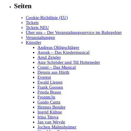
Seiten
Cookie-Richtlinie (EU)
Tickets
Tickets NEU
Über uns – Der Veranstaltungsservice im Ruhrgebiet
Veranstaltungen
Künstler
Andreas Ohligschläger
Anouk – Das Kindermusical
Arnd Zeigler
Atze Schröder und Till Hoheneder
Conni – Das Musical
Dennis aus Hürth
Everest
Ewald Lienen
Frank Goosen
Frieda Braun
Frontm3n
Guido Cantz
Hennes Bender
Ingrid Kühne
Irina Titova
Jan van Weyde
Jochen Malmsheimer