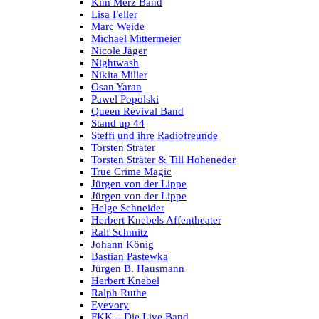
Kim Merz Band
Lisa Feller
Marc Weide
Michael Mittermeier
Nicole Jäger
Nightwash
Nikita Miller
Osan Yaran
Pawel Popolski
Queen Revival Band
Stand up 44
Steffi und ihre Radiofreunde
Torsten Sträter
Torsten Sträter & Till Hoheneder
True Crime Magic
Jürgen von der Lippe
Jürgen von der Lippe
Helge Schneider
Herbert Knebels Affentheater
Ralf Schmitz
Johann König
Bastian Pastewka
Jürgen B. Hausmann
Herbert Knebel
Ralph Ruthe
Eyevory
FKK – Die Live Band