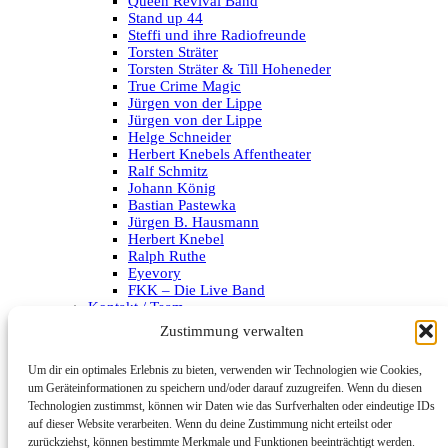
Queen Revival Band
Stand up 44
Steffi und ihre Radiofreunde
Torsten Sträter
Torsten Sträter & Till Hoheneder
True Crime Magic
Jürgen von der Lippe
Jürgen von der Lippe
Helge Schneider
Herbert Knebels Affentheater
Ralf Schmitz
Johann König
Bastian Pastewka
Jürgen B. Hausmann
Herbert Knebel
Ralph Ruthe
Eyevory
FKK – Die Live Band
Kontakt / Team
Impressum
Zustimmung verwalten
Datenschutzerklärung
Um dir ein optimales Erlebnis zu bieten, verwenden wir Technologien wie Cookies,
Archiv
um Geräteinformationen zu speichern und/oder darauf zuzugreifen. Wenn du diesen
Technologien zustimmst, können wir Daten wie das Surfverhalten oder eindeutige IDs
Kategorien
auf dieser Website verarbeiten. Wenn du deine Zustimmung nicht erteilst oder
zurückziehst, können bestimmte Merkmale und Funktionen beeinträchtigt werden.