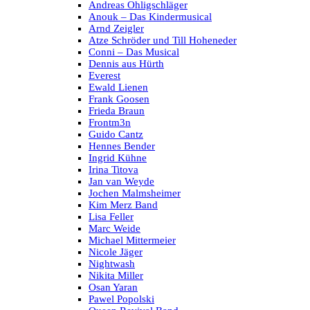
Andreas Ohligschläger
Anouk – Das Kindermusical
Arnd Zeigler
Atze Schröder und Till Hoheneder
Conni – Das Musical
Dennis aus Hürth
Everest
Ewald Lienen
Frank Goosen
Frieda Braun
Frontm3n
Guido Cantz
Hennes Bender
Ingrid Kühne
Irina Titova
Jan van Weyde
Jochen Malmsheimer
Kim Merz Band
Lisa Feller
Marc Weide
Michael Mittermeier
Nicole Jäger
Nightwash
Nikita Miller
Osan Yaran
Pawel Popolski