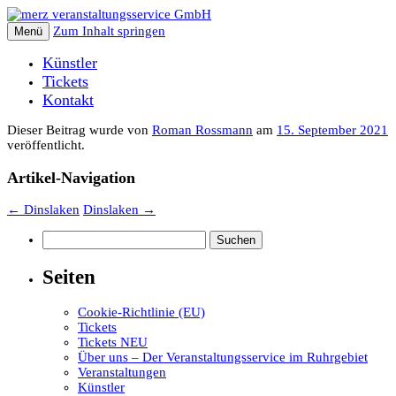
Zum Inhalt springen
Menü
Künstler
Tickets
Kontakt
Dieser Beitrag wurde
von
Roman Rossmann
am
15. September 2021
veröffentlicht.
Artikel-Navigation
←
Dinslaken
Dinslaken
→
Suchen
nach:
Seiten
Cookie-Richtlinie (EU)
Tickets
Tickets NEU
Über uns – Der Veranstaltungsservice im Ruhrgebiet
Veranstaltungen
Künstler