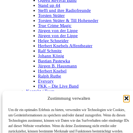
Queen Revival Band
Stand up 44
Steffi und ihre Radiofreunde
Torsten Sträter
Torsten Sträter & Till Hoheneder
True Crime Magic
Jürgen von der Lippe
Jürgen von der Lippe
Helge Schneider
Herbert Knebels Affentheater
Ralf Schmitz
Johann König
Bastian Pastewka
Jürgen B. Hausmann
Herbert Knebel
Ralph Ruthe
Eyevory
FKK – Die Live Band
Kontakt / Team
Impressum
Zustimmung verwalten
Datenschutzerklärung
Um dir ein optimales Erlebnis zu bieten, verwenden wir Technologien wie Cookies,
Archiv
um Geräteinformationen zu speichern und/oder darauf zuzugreifen. Wenn du diesen
Technologien zustimmst, können wir Daten wie das Surfverhalten oder eindeutige IDs
Kategorien
auf dieser Website verarbeiten. Wenn du deine Zustimmung nicht erteilst oder
zurückziehst, können bestimmte Merkmale und Funktionen beeinträchtigt werden.