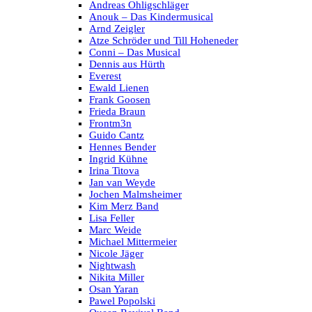
Andreas Ohligschläger
Anouk – Das Kindermusical
Arnd Zeigler
Atze Schröder und Till Hoheneder
Conni – Das Musical
Dennis aus Hürth
Everest
Ewald Lienen
Frank Goosen
Frieda Braun
Frontm3n
Guido Cantz
Hennes Bender
Ingrid Kühne
Irina Titova
Jan van Weyde
Jochen Malmsheimer
Kim Merz Band
Lisa Feller
Marc Weide
Michael Mittermeier
Nicole Jäger
Nightwash
Nikita Miller
Osan Yaran
Pawel Popolski