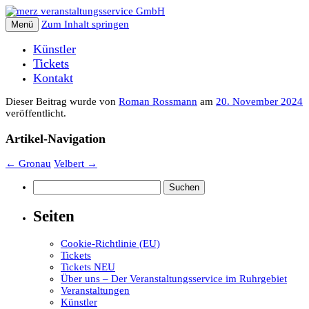
Zum Inhalt springen
Menü
Künstler
Tickets
Kontakt
Dieser Beitrag wurde
von
Roman Rossmann
am
20. November 2024
veröffentlicht.
Artikel-Navigation
←
Gronau
Velbert
→
Suchen
nach:
Seiten
Cookie-Richtlinie (EU)
Tickets
Tickets NEU
Über uns – Der Veranstaltungsservice im Ruhrgebiet
Veranstaltungen
Künstler