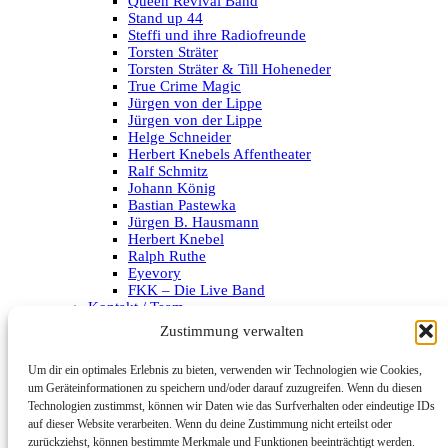
Queen Revival Band
Stand up 44
Steffi und ihre Radiofreunde
Torsten Sträter
Torsten Sträter & Till Hoheneder
True Crime Magic
Jürgen von der Lippe
Jürgen von der Lippe
Helge Schneider
Herbert Knebels Affentheater
Ralf Schmitz
Johann König
Bastian Pastewka
Jürgen B. Hausmann
Herbert Knebel
Ralph Ruthe
Eyevory
FKK – Die Live Band
Kontakt / Team
Impressum
Zustimmung verwalten
Datenschutzerklärung
Um dir ein optimales Erlebnis zu bieten, verwenden wir Technologien wie Cookies,
Archiv
um Geräteinformationen zu speichern und/oder darauf zuzugreifen. Wenn du diesen
Technologien zustimmst, können wir Daten wie das Surfverhalten oder eindeutige IDs
Kategorien
auf dieser Website verarbeiten. Wenn du deine Zustimmung nicht erteilst oder
zurückziehst, können bestimmte Merkmale und Funktionen beeinträchtigt werden.