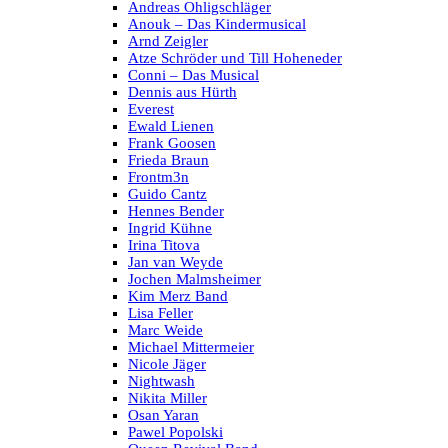
Andreas Ohligschläger
Anouk – Das Kindermusical
Arnd Zeigler
Atze Schröder und Till Hoheneder
Conni – Das Musical
Dennis aus Hürth
Everest
Ewald Lienen
Frank Goosen
Frieda Braun
Frontm3n
Guido Cantz
Hennes Bender
Ingrid Kühne
Irina Titova
Jan van Weyde
Jochen Malmsheimer
Kim Merz Band
Lisa Feller
Marc Weide
Michael Mittermeier
Nicole Jäger
Nightwash
Nikita Miller
Osan Yaran
Pawel Popolski