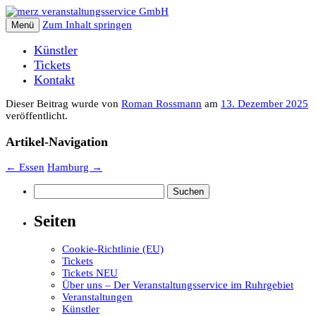
Zum Inhalt springen
Menü
Künstler
Tickets
Kontakt
Dieser Beitrag wurde
von
Roman Rossmann
am
13. Dezember 2025
veröffentlicht.
Artikel-Navigation
←
Essen
Hamburg
→
Suchen
nach:
Seiten
Cookie-Richtlinie (EU)
Tickets
Tickets NEU
Über uns – Der Veranstaltungsservice im Ruhrgebiet
Veranstaltungen
Künstler