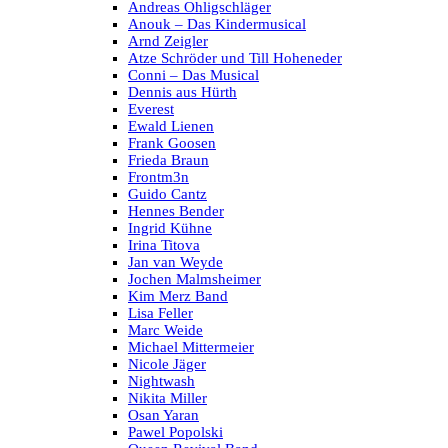
Andreas Ohligschläger
Anouk – Das Kindermusical
Arnd Zeigler
Atze Schröder und Till Hoheneder
Conni – Das Musical
Dennis aus Hürth
Everest
Ewald Lienen
Frank Goosen
Frieda Braun
Frontm3n
Guido Cantz
Hennes Bender
Ingrid Kühne
Irina Titova
Jan van Weyde
Jochen Malmsheimer
Kim Merz Band
Lisa Feller
Marc Weide
Michael Mittermeier
Nicole Jäger
Nightwash
Nikita Miller
Osan Yaran
Pawel Popolski