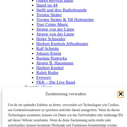
Queen Revival Band
Stand up 44
Steffi und ihre Radiofreunde
Torsten Sträter
Torsten Sträter & Till Hoheneder
True Crime Magic
Jürgen von der Lippe
Jürgen von der Lippe
Helge Schneider
Herbert Knebels Affentheater
Ralf Schmitz
Johann König
Bastian Pastewka
Jürgen B. Hausmann
Herbert Knebel
Ralph Ruthe
Eyevory
FKK – Die Live Band
Kontakt / Team
Impressum
Zustimmung verwalten
Datenschutzerklärung
Um dir ein optimales Erlebnis zu bieten, verwenden wir Technologien wie Cookies,
Archiv
um Geräteinformationen zu speichern und/oder darauf zuzugreifen. Wenn du diesen
Technologien zustimmst, können wir Daten wie das Surfverhalten oder eindeutige IDs
Kategorien
auf dieser Website verarbeiten. Wenn du deine Zustimmung nicht erteilst oder
zurückziehst, können bestimmte Merkmale und Funktionen beeinträchtigt werden.