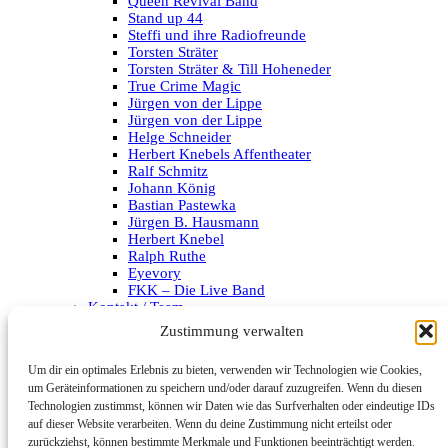
Queen Revival Band
Stand up 44
Steffi und ihre Radiofreunde
Torsten Sträter
Torsten Sträter & Till Hoheneder
True Crime Magic
Jürgen von der Lippe
Jürgen von der Lippe
Helge Schneider
Herbert Knebels Affentheater
Ralf Schmitz
Johann König
Bastian Pastewka
Jürgen B. Hausmann
Herbert Knebel
Ralph Ruthe
Eyevory
FKK – Die Live Band
Kontakt / Team
Impressum
Zustimmung verwalten
Datenschutzerklärung
Um dir ein optimales Erlebnis zu bieten, verwenden wir Technologien wie Cookies,
Archiv
um Geräteinformationen zu speichern und/oder darauf zuzugreifen. Wenn du diesen
Technologien zustimmst, können wir Daten wie das Surfverhalten oder eindeutige IDs
Kategorien
auf dieser Website verarbeiten. Wenn du deine Zustimmung nicht erteilst oder
zurückziehst, können bestimmte Merkmale und Funktionen beeinträchtigt werden.