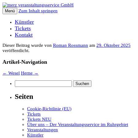
Zum Inhalt springen
Menü
Künstler
Tickets
Kontakt
Dieser Beitrag wurde
von
Roman Rossmann
am
29. Oktober 2025
veröffentlicht.
Artikel-Navigation
←
Wesel
Herne
→
Suchen
nach:
Seiten
Cookie-Richtlinie (EU)
Tickets
Tickets NEU
Über uns – Der Veranstaltungsservice im Ruhrgebiet
Veranstaltungen
Künstler