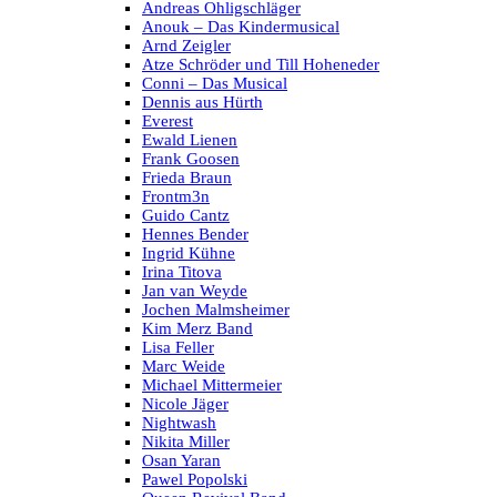
Andreas Ohligschläger
Anouk – Das Kindermusical
Arnd Zeigler
Atze Schröder und Till Hoheneder
Conni – Das Musical
Dennis aus Hürth
Everest
Ewald Lienen
Frank Goosen
Frieda Braun
Frontm3n
Guido Cantz
Hennes Bender
Ingrid Kühne
Irina Titova
Jan van Weyde
Jochen Malmsheimer
Kim Merz Band
Lisa Feller
Marc Weide
Michael Mittermeier
Nicole Jäger
Nightwash
Nikita Miller
Osan Yaran
Pawel Popolski