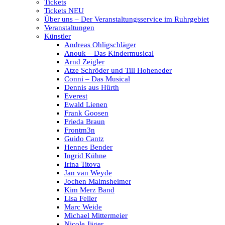
Tickets
Tickets NEU
Über uns – Der Veranstaltungsservice im Ruhrgebiet
Veranstaltungen
Künstler
Andreas Ohligschläger
Anouk – Das Kindermusical
Arnd Zeigler
Atze Schröder und Till Hoheneder
Conni – Das Musical
Dennis aus Hürth
Everest
Ewald Lienen
Frank Goosen
Frieda Braun
Frontm3n
Guido Cantz
Hennes Bender
Ingrid Kühne
Irina Titova
Jan van Weyde
Jochen Malmsheimer
Kim Merz Band
Lisa Feller
Marc Weide
Michael Mittermeier
Nicole Jäger