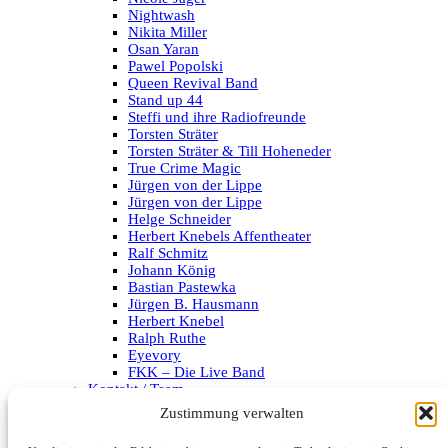
Nightwash
Nikita Miller
Osan Yaran
Pawel Popolski
Queen Revival Band
Stand up 44
Steffi und ihre Radiofreunde
Torsten Sträter
Torsten Sträter & Till Hoheneder
True Crime Magic
Jürgen von der Lippe
Jürgen von der Lippe
Helge Schneider
Herbert Knebels Affentheater
Ralf Schmitz
Johann König
Bastian Pastewka
Jürgen B. Hausmann
Herbert Knebel
Ralph Ruthe
Eyevory
FKK – Die Live Band
Kontakt / Team
Impressum
Zustimmung verwalten
Datenschutzerklärung