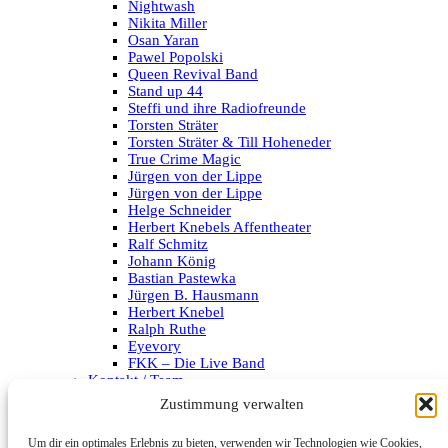
Nightwash
Nikita Miller
Osan Yaran
Pawel Popolski
Queen Revival Band
Stand up 44
Steffi und ihre Radiofreunde
Torsten Sträter
Torsten Sträter & Till Hoheneder
True Crime Magic
Jürgen von der Lippe
Jürgen von der Lippe
Helge Schneider
Herbert Knebels Affentheater
Ralf Schmitz
Johann König
Bastian Pastewka
Jürgen B. Hausmann
Herbert Knebel
Ralph Ruthe
Eyevory
FKK – Die Live Band
Kontakt / Team
Impressum
Zustimmung verwalten
Datenschutzerklärung
Um dir ein optimales Erlebnis zu bieten, verwenden wir Technologien wie Cookies,