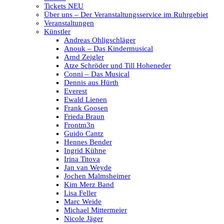
Tickets NEU
Über uns – Der Veranstaltungsservice im Ruhrgebiet
Veranstaltungen
Künstler
Andreas Ohligschläger
Anouk – Das Kindermusical
Arnd Zeigler
Atze Schröder und Till Hoheneder
Conni – Das Musical
Dennis aus Hürth
Everest
Ewald Lienen
Frank Goosen
Frieda Braun
Frontm3n
Guido Cantz
Hennes Bender
Ingrid Kühne
Irina Titova
Jan van Weyde
Jochen Malmsheimer
Kim Merz Band
Lisa Feller
Marc Weide
Michael Mittermeier
Nicole Jäger