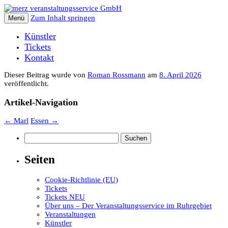
Zum Inhalt springen
Menü
Künstler
Tickets
Kontakt
Dieser Beitrag wurde
von
Roman Rossmann
am
8. April 2026
veröffentlicht.
Artikel-Navigation
←
Marl
Essen
→
Suchen
nach:
Seiten
Cookie-Richtlinie (EU)
Tickets
Tickets NEU
Über uns – Der Veranstaltungsservice im Ruhrgebiet
Veranstaltungen
Künstler