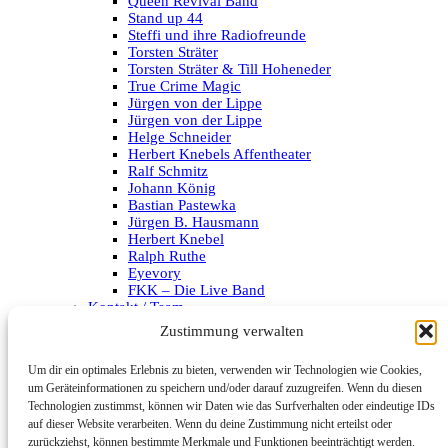
Queen Revival Band
Stand up 44
Steffi und ihre Radiofreunde
Torsten Sträter
Torsten Sträter & Till Hoheneder
True Crime Magic
Jürgen von der Lippe
Jürgen von der Lippe
Helge Schneider
Herbert Knebels Affentheater
Ralf Schmitz
Johann König
Bastian Pastewka
Jürgen B. Hausmann
Herbert Knebel
Ralph Ruthe
Eyevory
FKK – Die Live Band
Kontakt / Team
Impressum
Zustimmung verwalten
Datenschutzerklärung
Um dir ein optimales Erlebnis zu bieten, verwenden wir Technologien wie Cookies,
Archiv
um Geräteinformationen zu speichern und/oder darauf zuzugreifen. Wenn du diesen
Technologien zustimmst, können wir Daten wie das Surfverhalten oder eindeutige IDs
Kategorien
auf dieser Website verarbeiten. Wenn du deine Zustimmung nicht erteilst oder
zurückziehst, können bestimmte Merkmale und Funktionen beeinträchtigt werden.