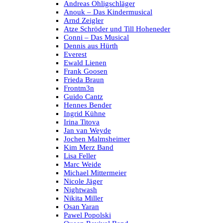
Andreas Ohligschläger
Anouk – Das Kindermusical
Arnd Zeigler
Atze Schröder und Till Hoheneder
Conni – Das Musical
Dennis aus Hürth
Everest
Ewald Lienen
Frank Goosen
Frieda Braun
Frontm3n
Guido Cantz
Hennes Bender
Ingrid Kühne
Irina Titova
Jan van Weyde
Jochen Malmsheimer
Kim Merz Band
Lisa Feller
Marc Weide
Michael Mittermeier
Nicole Jäger
Nightwash
Nikita Miller
Osan Yaran
Pawel Popolski