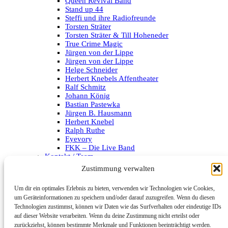
Queen Revival Band
Stand up 44
Steffi und ihre Radiofreunde
Torsten Sträter
Torsten Sträter & Till Hoheneder
True Crime Magic
Jürgen von der Lippe
Jürgen von der Lippe
Helge Schneider
Herbert Knebels Affentheater
Ralf Schmitz
Johann König
Bastian Pastewka
Jürgen B. Hausmann
Herbert Knebel
Ralph Ruthe
Eyevory
FKK – Die Live Band
Kontakt / Team
Impressum
Zustimmung verwalten
Datenschutzerklärung
Um dir ein optimales Erlebnis zu bieten, verwenden wir Technologien wie Cookies,
Archiv
um Geräteinformationen zu speichern und/oder darauf zuzugreifen. Wenn du diesen
Technologien zustimmst, können wir Daten wie das Surfverhalten oder eindeutige IDs
Kategorien
auf dieser Website verarbeiten. Wenn du deine Zustimmung nicht erteilst oder
zurückziehst, können bestimmte Merkmale und Funktionen beeinträchtigt werden.