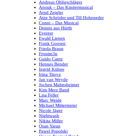
Andreas Ohligschläger
Anouk – Das Kindermusical
Arnd Zeigler
Atze Schröder und Till Hoheneder
Conni – Das Musical
Dennis aus Hürth
Everest
Ewald Lienen
Frank Goosen
Frieda Braun
Frontm3n
Guido Cantz
Hennes Bender
Ingrid Kühne
Irina Titova
Jan van Weyde
Jochen Malmsheimer
Kim Merz Band
Lisa Feller
Marc Weide
Michael Mittermeier
Nicole Jäger
Nightwash
Nikita Miller
Osan Yaran
Pawel Popolski