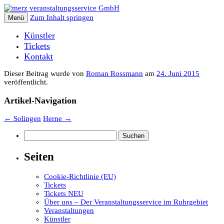
Zum Inhalt springen
Menü
Künstler
Tickets
Kontakt
Dieser Beitrag wurde
von
Roman Rossmann
am
24. Juni 2015
veröffentlicht.
Artikel-Navigation
←
Solingen
Herne
→
Suchen
nach:
Seiten
Cookie-Richtlinie (EU)
Tickets
Tickets NEU
Über uns – Der Veranstaltungsservice im Ruhrgebiet
Veranstaltungen
Künstler