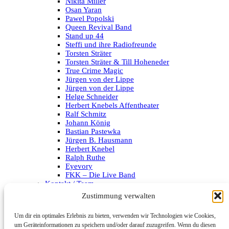
Nikita Miller
Osan Yaran
Pawel Popolski
Queen Revival Band
Stand up 44
Steffi und ihre Radiofreunde
Torsten Sträter
Torsten Sträter & Till Hoheneder
True Crime Magic
Jürgen von der Lippe
Jürgen von der Lippe
Helge Schneider
Herbert Knebels Affentheater
Ralf Schmitz
Johann König
Bastian Pastewka
Jürgen B. Hausmann
Herbert Knebel
Ralph Ruthe
Eyevory
FKK – Die Live Band
Kontakt / Team
Impressum
Zustimmung verwalten
Datenschutzerklärung
Um dir ein optimales Erlebnis zu bieten, verwenden wir Technologien wie Cookies,
Archiv
um Geräteinformationen zu speichern und/oder darauf zuzugreifen. Wenn du diesen