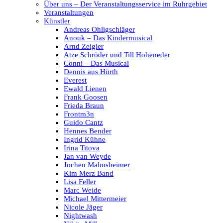
Über uns – Der Veranstaltungsservice im Ruhrgebiet
Veranstaltungen
Künstler
Andreas Ohligschläger
Anouk – Das Kindermusical
Arnd Zeigler
Atze Schröder und Till Hoheneder
Conni – Das Musical
Dennis aus Hürth
Everest
Ewald Lienen
Frank Goosen
Frieda Braun
Frontm3n
Guido Cantz
Hennes Bender
Ingrid Kühne
Irina Titova
Jan van Weyde
Jochen Malmsheimer
Kim Merz Band
Lisa Feller
Marc Weide
Michael Mittermeier
Nicole Jäger
Nightwash