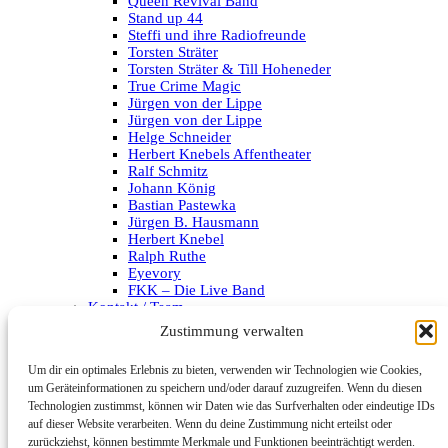
Queen Revival Band
Stand up 44
Steffi und ihre Radiofreunde
Torsten Sträter
Torsten Sträter & Till Hoheneder
True Crime Magic
Jürgen von der Lippe
Jürgen von der Lippe
Helge Schneider
Herbert Knebels Affentheater
Ralf Schmitz
Johann König
Bastian Pastewka
Jürgen B. Hausmann
Herbert Knebel
Ralph Ruthe
Eyevory
FKK – Die Live Band
Kontakt / Team
Impressum
Zustimmung verwalten
Datenschutzerklärung
Um dir ein optimales Erlebnis zu bieten, verwenden wir Technologien wie Cookies,
Archiv
um Geräteinformationen zu speichern und/oder darauf zuzugreifen. Wenn du diesen
Technologien zustimmst, können wir Daten wie das Surfverhalten oder eindeutige IDs
Kategorien
auf dieser Website verarbeiten. Wenn du deine Zustimmung nicht erteilst oder
zurückziehst, können bestimmte Merkmale und Funktionen beeinträchtigt werden.