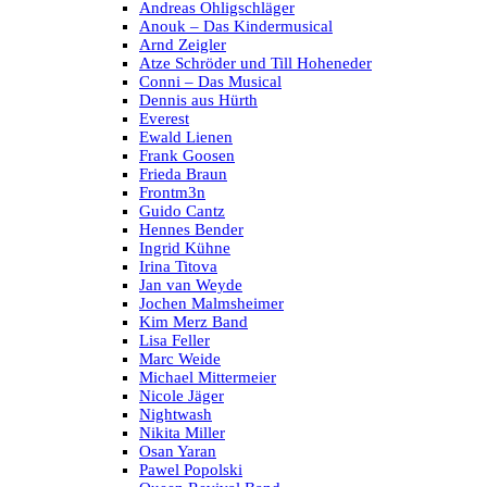
Andreas Ohligschläger
Anouk – Das Kindermusical
Arnd Zeigler
Atze Schröder und Till Hoheneder
Conni – Das Musical
Dennis aus Hürth
Everest
Ewald Lienen
Frank Goosen
Frieda Braun
Frontm3n
Guido Cantz
Hennes Bender
Ingrid Kühne
Irina Titova
Jan van Weyde
Jochen Malmsheimer
Kim Merz Band
Lisa Feller
Marc Weide
Michael Mittermeier
Nicole Jäger
Nightwash
Nikita Miller
Osan Yaran
Pawel Popolski