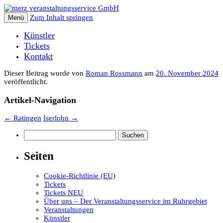
Zum Inhalt springen
Menü
Künstler
Tickets
Kontakt
Dieser Beitrag wurde
von
Roman Rossmann
am
20. November 2024
veröffentlicht.
Artikel-Navigation
←
Ratingen
Iserlohn
→
Suchen
nach:
Seiten
Cookie-Richtlinie (EU)
Tickets
Tickets NEU
Über uns – Der Veranstaltungsservice im Ruhrgebiet
Veranstaltungen
Künstler