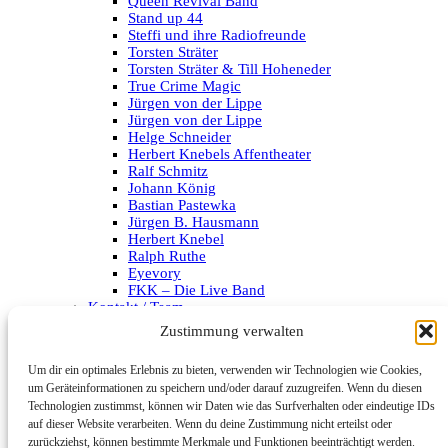
Queen Revival Band
Stand up 44
Steffi und ihre Radiofreunde
Torsten Sträter
Torsten Sträter & Till Hoheneder
True Crime Magic
Jürgen von der Lippe
Jürgen von der Lippe
Helge Schneider
Herbert Knebels Affentheater
Ralf Schmitz
Johann König
Bastian Pastewka
Jürgen B. Hausmann
Herbert Knebel
Ralph Ruthe
Eyevory
FKK – Die Live Band
Kontakt / Team
Impressum
Zustimmung verwalten
Datenschutzerklärung
Um dir ein optimales Erlebnis zu bieten, verwenden wir Technologien wie Cookies,
Archiv
um Geräteinformationen zu speichern und/oder darauf zuzugreifen. Wenn du diesen
Technologien zustimmst, können wir Daten wie das Surfverhalten oder eindeutige IDs
Kategorien
auf dieser Website verarbeiten. Wenn du deine Zustimmung nicht erteilst oder
zurückziehst, können bestimmte Merkmale und Funktionen beeinträchtigt werden.