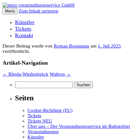
Zum Inhalt springen
Menü
Künstler
Tickets
Kontakt
Dieser Beitrag wurde
von
Roman Rossmann
am
1. Juli 2025
veröffentlicht.
Artikel-Navigation
←
Rheda-Wiedenbrück
Waltrop
→
Suchen
nach:
Seiten
Cookie-Richtlinie (EU)
Tickets
Tickets NEU
Über uns – Der Veranstaltungsservice im Ruhrgebiet
Veranstaltungen
Künstler