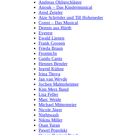
Andreas Ohligschläger
Anouk – Das Kindermusical
Arnd Zeigler
Atze Schröder und Till Hoheneder
Conni – Das Musical
Dennis aus Hürth
Everest
Ewald Lienen
Frank Goosen
Frieda Braun
Frontm3n
Guido Cantz
Hennes Bender
Ingrid Kühne
Irina Titova
Jan van Weyde
Jochen Malmsheimer
Kim Merz Band
Lisa Feller
Marc Weide
Michael Mittermeier
Nicole Jäger
Nightwash
Nikita Miller
Osan Yaran
Pawel Popolski