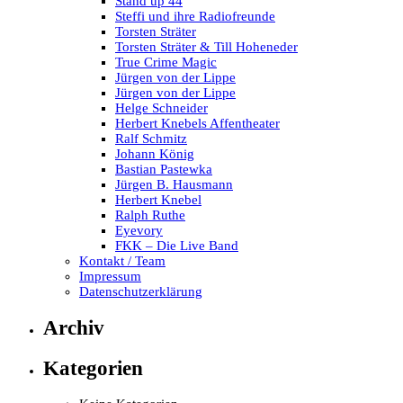
Stand up 44
Steffi und ihre Radiofreunde
Torsten Sträter
Torsten Sträter & Till Hoheneder
True Crime Magic
Jürgen von der Lippe
Jürgen von der Lippe
Helge Schneider
Herbert Knebels Affentheater
Ralf Schmitz
Johann König
Bastian Pastewka
Jürgen B. Hausmann
Herbert Knebel
Ralph Ruthe
Eyevory
FKK – Die Live Band
Kontakt / Team
Impressum
Datenschutzerklärung
Archiv
Kategorien