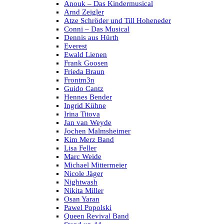
Anouk – Das Kindermusical
Arnd Zeigler
Atze Schröder und Till Hoheneder
Conni – Das Musical
Dennis aus Hürth
Everest
Ewald Lienen
Frank Goosen
Frieda Braun
Frontm3n
Guido Cantz
Hennes Bender
Ingrid Kühne
Irina Titova
Jan van Weyde
Jochen Malmsheimer
Kim Merz Band
Lisa Feller
Marc Weide
Michael Mittermeier
Nicole Jäger
Nightwash
Nikita Miller
Osan Yaran
Pawel Popolski
Queen Revival Band