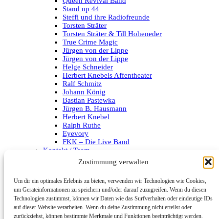
Queen Revival Band
Stand up 44
Steffi und ihre Radiofreunde
Torsten Sträter
Torsten Sträter & Till Hoheneder
True Crime Magic
Jürgen von der Lippe
Jürgen von der Lippe
Helge Schneider
Herbert Knebels Affentheater
Ralf Schmitz
Johann König
Bastian Pastewka
Jürgen B. Hausmann
Herbert Knebel
Ralph Ruthe
Eyevory
FKK – Die Live Band
Kontakt / Team
Impressum
Zustimmung verwalten
Datenschutzerklärung
Um dir ein optimales Erlebnis zu bieten, verwenden wir Technologien wie Cookies,
Archiv
um Geräteinformationen zu speichern und/oder darauf zuzugreifen. Wenn du diesen
Technologien zustimmst, können wir Daten wie das Surfverhalten oder eindeutige IDs
Kategorien
auf dieser Website verarbeiten. Wenn du deine Zustimmung nicht erteilst oder
zurückziehst, können bestimmte Merkmale und Funktionen beeinträchtigt werden.