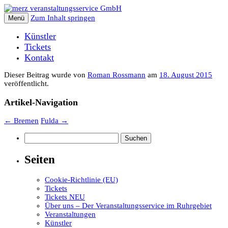
Zum Inhalt springen
Menü
Künstler
Tickets
Kontakt
Dieser Beitrag wurde
von
Roman Rossmann
am
18. August 2015
veröffentlicht.
Artikel-Navigation
←
Bremen
Fulda
→
Suchen
nach:
Seiten
Cookie-Richtlinie (EU)
Tickets
Tickets NEU
Über uns – Der Veranstaltungsservice im Ruhrgebiet
Veranstaltungen
Künstler