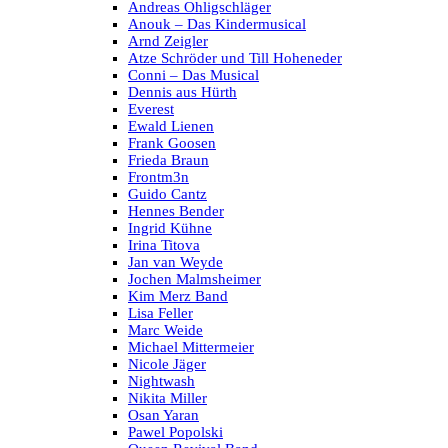
Andreas Ohligschläger
Anouk – Das Kindermusical
Arnd Zeigler
Atze Schröder und Till Hoheneder
Conni – Das Musical
Dennis aus Hürth
Everest
Ewald Lienen
Frank Goosen
Frieda Braun
Frontm3n
Guido Cantz
Hennes Bender
Ingrid Kühne
Irina Titova
Jan van Weyde
Jochen Malmsheimer
Kim Merz Band
Lisa Feller
Marc Weide
Michael Mittermeier
Nicole Jäger
Nightwash
Nikita Miller
Osan Yaran
Pawel Popolski