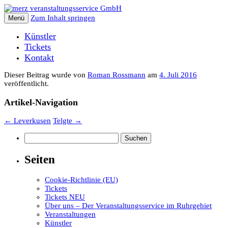
Zum Inhalt springen
Menü
Künstler
Tickets
Kontakt
Dieser Beitrag wurde
von
Roman Rossmann
am
4. Juli 2016
veröffentlicht.
Artikel-Navigation
←
Leverkusen
Telgte
→
Suchen
nach:
Seiten
Cookie-Richtlinie (EU)
Tickets
Tickets NEU
Über uns – Der Veranstaltungsservice im Ruhrgebiet
Veranstaltungen
Künstler