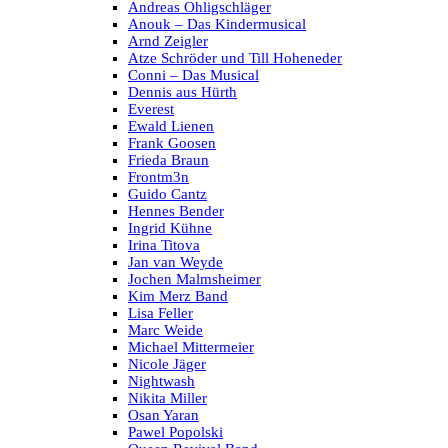
Andreas Ohligschläger
Anouk – Das Kindermusical
Arnd Zeigler
Atze Schröder und Till Hoheneder
Conni – Das Musical
Dennis aus Hürth
Everest
Ewald Lienen
Frank Goosen
Frieda Braun
Frontm3n
Guido Cantz
Hennes Bender
Ingrid Kühne
Irina Titova
Jan van Weyde
Jochen Malmsheimer
Kim Merz Band
Lisa Feller
Marc Weide
Michael Mittermeier
Nicole Jäger
Nightwash
Nikita Miller
Osan Yaran
Pawel Popolski