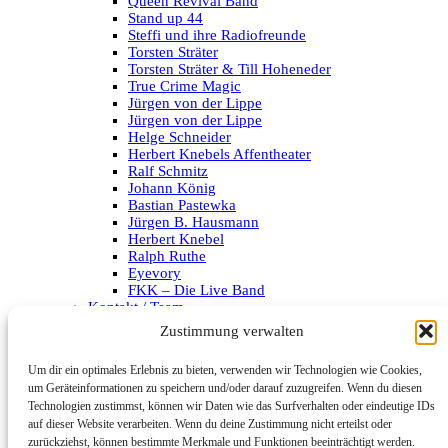
Queen Revival Band
Stand up 44
Steffi und ihre Radiofreunde
Torsten Sträter
Torsten Sträter & Till Hoheneder
True Crime Magic
Jürgen von der Lippe
Jürgen von der Lippe
Helge Schneider
Herbert Knebels Affentheater
Ralf Schmitz
Johann König
Bastian Pastewka
Jürgen B. Hausmann
Herbert Knebel
Ralph Ruthe
Eyevory
FKK – Die Live Band
Kontakt / Team
Impressum
Zustimmung verwalten
Datenschutzerklärung
Um dir ein optimales Erlebnis zu bieten, verwenden wir Technologien wie Cookies,
Archiv
um Geräteinformationen zu speichern und/oder darauf zuzugreifen. Wenn du diesen
Technologien zustimmst, können wir Daten wie das Surfverhalten oder eindeutige IDs
Kategorien
auf dieser Website verarbeiten. Wenn du deine Zustimmung nicht erteilst oder
zurückziehst, können bestimmte Merkmale und Funktionen beeinträchtigt werden.