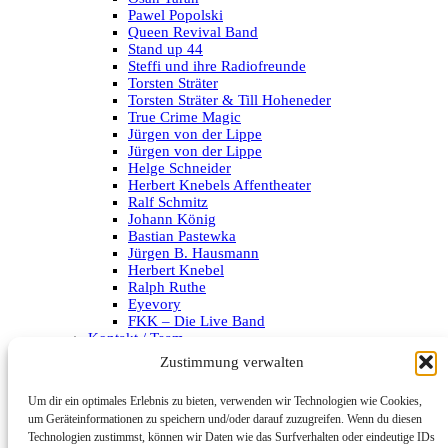
Pawel Popolski
Queen Revival Band
Stand up 44
Steffi und ihre Radiofreunde
Torsten Sträter
Torsten Sträter & Till Hoheneder
True Crime Magic
Jürgen von der Lippe
Jürgen von der Lippe
Helge Schneider
Herbert Knebels Affentheater
Ralf Schmitz
Johann König
Bastian Pastewka
Jürgen B. Hausmann
Herbert Knebel
Ralph Ruthe
Eyevory
FKK – Die Live Band
Kontakt / Team
Impressum
Zustimmung verwalten
Datenschutzerklärung
Um dir ein optimales Erlebnis zu bieten, verwenden wir Technologien wie Cookies,
Archiv
um Geräteinformationen zu speichern und/oder darauf zuzugreifen. Wenn du diesen
Technologien zustimmst, können wir Daten wie das Surfverhalten oder eindeutige IDs