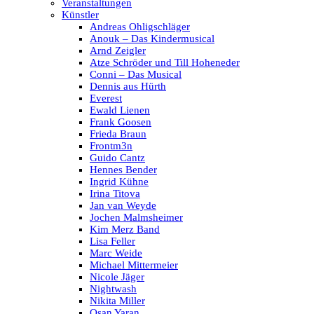
Veranstaltungen
Künstler
Andreas Ohligschläger
Anouk – Das Kindermusical
Arnd Zeigler
Atze Schröder und Till Hoheneder
Conni – Das Musical
Dennis aus Hürth
Everest
Ewald Lienen
Frank Goosen
Frieda Braun
Frontm3n
Guido Cantz
Hennes Bender
Ingrid Kühne
Irina Titova
Jan van Weyde
Jochen Malmsheimer
Kim Merz Band
Lisa Feller
Marc Weide
Michael Mittermeier
Nicole Jäger
Nightwash
Nikita Miller
Osan Yaran