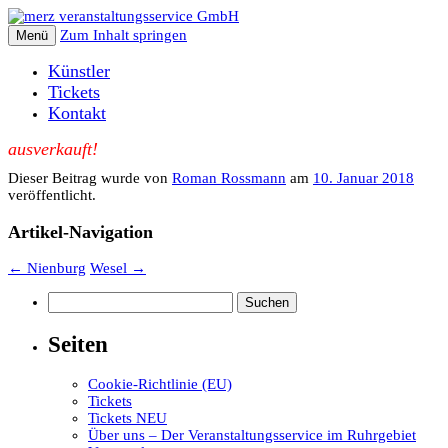
Zum Inhalt springen
Menü
Künstler
Tickets
Kontakt
ausverkauft!
Dieser Beitrag wurde
von
Roman Rossmann
am
10. Januar 2018
veröffentlicht.
Artikel-Navigation
←
Nienburg
Wesel
→
Suchen
nach:
Seiten
Cookie-Richtlinie (EU)
Tickets
Tickets NEU
Über uns – Der Veranstaltungsservice im Ruhrgebiet