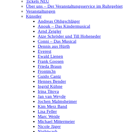
Tickets NEU
Über uns – Der Veranstaltungsservice im Ruhrgebiet
Veranstaltungen
Künstler
Andreas Ohligschläger
Anouk – Das Kindermusical
Arnd Zeigler
Atze Schröder und Till Hoheneder
Conni – Das Musical
Dennis aus Hürth
Everest
Ewald Lienen
Frank Goosen
Frieda Braun
Frontm3n
Guido Cantz
Hennes Bender
Ingrid Kühne
Irina Titova
Jan van Weyde
Jochen Malmsheimer
Kim Merz Band
Lisa Feller
Marc Weide
Michael Mittermeier
Nicole Jäger
Nightwash