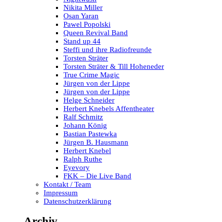
Nikita Miller
Osan Yaran
Pawel Popolski
Queen Revival Band
Stand up 44
Steffi und ihre Radiofreunde
Torsten Sträter
Torsten Sträter & Till Hoheneder
True Crime Magic
Jürgen von der Lippe
Jürgen von der Lippe
Helge Schneider
Herbert Knebels Affentheater
Ralf Schmitz
Johann König
Bastian Pastewka
Jürgen B. Hausmann
Herbert Knebel
Ralph Ruthe
Eyevory
FKK – Die Live Band
Kontakt / Team
Impressum
Datenschutzerklärung
Archiv