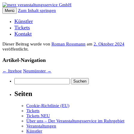
Zum Inhalt springen
Menü
Künstler
Tickets
Kontakt
Dieser Beitrag wurde
von
Roman Rossmann
am
2. Oktober 2024
veröffentlicht.
Artikel-Navigation
←
Itzehoe
Neumünster
→
Suchen
nach:
Seiten
Cookie-Richtlinie (EU)
Tickets
Tickets NEU
Über uns – Der Veranstaltungsservice im Ruhrgebiet
Veranstaltungen
Künstler