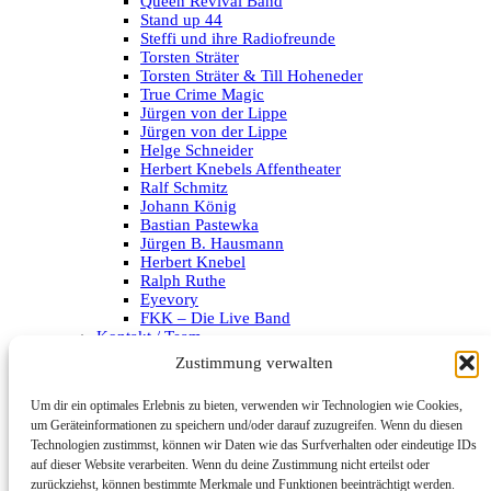
Queen Revival Band
Stand up 44
Steffi und ihre Radiofreunde
Torsten Sträter
Torsten Sträter & Till Hoheneder
True Crime Magic
Jürgen von der Lippe
Jürgen von der Lippe
Helge Schneider
Herbert Knebels Affentheater
Ralf Schmitz
Johann König
Bastian Pastewka
Jürgen B. Hausmann
Herbert Knebel
Ralph Ruthe
Eyevory
FKK – Die Live Band
Kontakt / Team
Impressum
Zustimmung verwalten
Datenschutzerklärung
Um dir ein optimales Erlebnis zu bieten, verwenden wir Technologien wie Cookies,
Archiv
um Geräteinformationen zu speichern und/oder darauf zuzugreifen. Wenn du diesen
Technologien zustimmst, können wir Daten wie das Surfverhalten oder eindeutige IDs
Kategorien
auf dieser Website verarbeiten. Wenn du deine Zustimmung nicht erteilst oder
zurückziehst, können bestimmte Merkmale und Funktionen beeinträchtigt werden.