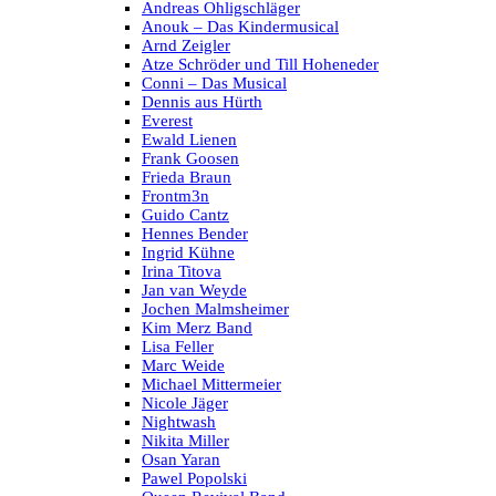
Andreas Ohligschläger
Anouk – Das Kindermusical
Arnd Zeigler
Atze Schröder und Till Hoheneder
Conni – Das Musical
Dennis aus Hürth
Everest
Ewald Lienen
Frank Goosen
Frieda Braun
Frontm3n
Guido Cantz
Hennes Bender
Ingrid Kühne
Irina Titova
Jan van Weyde
Jochen Malmsheimer
Kim Merz Band
Lisa Feller
Marc Weide
Michael Mittermeier
Nicole Jäger
Nightwash
Nikita Miller
Osan Yaran
Pawel Popolski