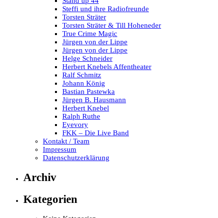
Stand up 44
Steffi und ihre Radiofreunde
Torsten Sträter
Torsten Sträter & Till Hoheneder
True Crime Magic
Jürgen von der Lippe
Jürgen von der Lippe
Helge Schneider
Herbert Knebels Affentheater
Ralf Schmitz
Johann König
Bastian Pastewka
Jürgen B. Hausmann
Herbert Knebel
Ralph Ruthe
Eyevory
FKK – Die Live Band
Kontakt / Team
Impressum
Datenschutzerklärung
Archiv
Kategorien