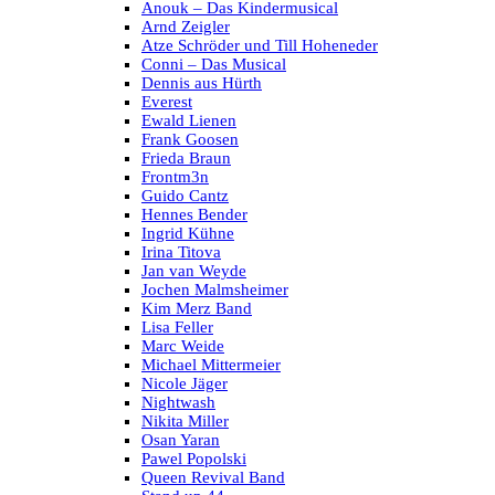
Anouk – Das Kindermusical
Arnd Zeigler
Atze Schröder und Till Hoheneder
Conni – Das Musical
Dennis aus Hürth
Everest
Ewald Lienen
Frank Goosen
Frieda Braun
Frontm3n
Guido Cantz
Hennes Bender
Ingrid Kühne
Irina Titova
Jan van Weyde
Jochen Malmsheimer
Kim Merz Band
Lisa Feller
Marc Weide
Michael Mittermeier
Nicole Jäger
Nightwash
Nikita Miller
Osan Yaran
Pawel Popolski
Queen Revival Band