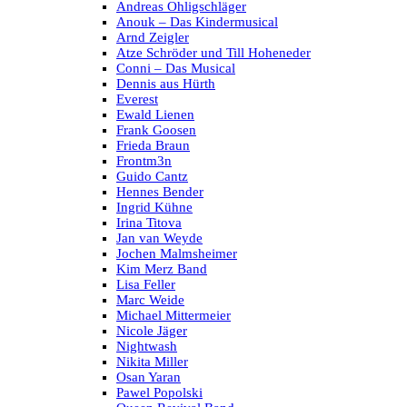
Andreas Ohligschläger
Anouk – Das Kindermusical
Arnd Zeigler
Atze Schröder und Till Hoheneder
Conni – Das Musical
Dennis aus Hürth
Everest
Ewald Lienen
Frank Goosen
Frieda Braun
Frontm3n
Guido Cantz
Hennes Bender
Ingrid Kühne
Irina Titova
Jan van Weyde
Jochen Malmsheimer
Kim Merz Band
Lisa Feller
Marc Weide
Michael Mittermeier
Nicole Jäger
Nightwash
Nikita Miller
Osan Yaran
Pawel Popolski