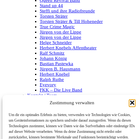
Queen Revival Band
Stand up 44
Steffi und ihre Radiofreunde
Torsten Sträter
Torsten Sträter & Till Hoheneder
True Crime Magic
Jürgen von der Lippe
Jürgen von der Lippe
Helge Schneider
Herbert Knebels Affentheater
Ralf Schmitz
Johann König
Bastian Pastewka
Jürgen B. Hausmann
Herbert Knebel
Ralph Ruthe
Eyevory
FKK – Die Live Band
Kontakt / Team
Impressum
Zustimmung verwalten
Datenschutzerklärung
Um dir ein optimales Erlebnis zu bieten, verwenden wir Technologien wie Cookies,
Archiv
um Geräteinformationen zu speichern und/oder darauf zuzugreifen. Wenn du diesen
Technologien zustimmst, können wir Daten wie das Surfverhalten oder eindeutige IDs
Kategorien
auf dieser Website verarbeiten. Wenn du deine Zustimmung nicht erteilst oder
zurückziehst, können bestimmte Merkmale und Funktionen beeinträchtigt werden.