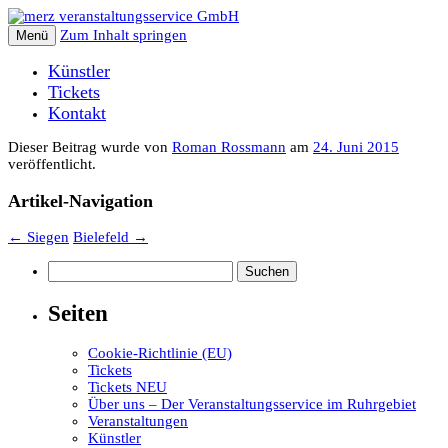
Zum Inhalt springen
Menü
Künstler
Tickets
Kontakt
Dieser Beitrag wurde
von
Roman Rossmann
am
24. Juni 2015
veröffentlicht.
Artikel-Navigation
←
Siegen
Bielefeld
→
Suchen
nach:
Seiten
Cookie-Richtlinie (EU)
Tickets
Tickets NEU
Über uns – Der Veranstaltungsservice im Ruhrgebiet
Veranstaltungen
Künstler