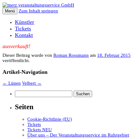
Zum Inhalt springen
Menü
Künstler
Tickets
Kontakt
ausverkauft!
Dieser Beitrag wurde
von
Roman Rossmann
am
18. Februar 2015
veröffentlicht.
Artikel-Navigation
←
Lünen
Velbert
→
Suchen
nach:
Seiten
Cookie-Richtlinie (EU)
Tickets
Tickets NEU
Über uns – Der Veranstaltungsservice im Ruhrgebiet