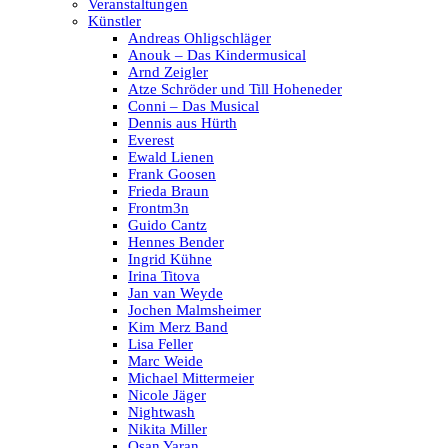
Veranstaltungen
Künstler
Andreas Ohligschläger
Anouk – Das Kindermusical
Arnd Zeigler
Atze Schröder und Till Hoheneder
Conni – Das Musical
Dennis aus Hürth
Everest
Ewald Lienen
Frank Goosen
Frieda Braun
Frontm3n
Guido Cantz
Hennes Bender
Ingrid Kühne
Irina Titova
Jan van Weyde
Jochen Malmsheimer
Kim Merz Band
Lisa Feller
Marc Weide
Michael Mittermeier
Nicole Jäger
Nightwash
Nikita Miller
Osan Yaran