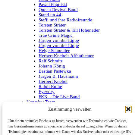
Pawel Popolski
Queen Revival Band
Stand up 44
Steffi und ihre Radiofreunde
Torsten Sträter
Torsten Sträter & Till Hoheneder
True Crime Magic
Jürgen von der Lippe
Jürgen von der Lippe
Helge Schneider
Herbert Knebels Affentheater
Ralf Schmitz
Johann König
Bastian Pastewka
Jürgen B. Hausmann
Herbert Knebel
Ralph Ruthe
Eyevory
FKK – Die Live Band
Kontakt / Team
Impressum
Zustimmung verwalten
Datenschutzerklärung
Um dir ein optimales Erlebnis zu bieten, verwenden wir Technologien wie Cookies,
Archiv
um Geräteinformationen zu speichern und/oder darauf zuzugreifen. Wenn du diesen
Technologien zustimmst, können wir Daten wie das Surfverhalten oder eindeutige IDs