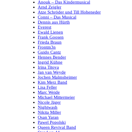
Anouk – Das Kindermusical
Arnd Zeigler
Atze Schröder und Till Hoheneder
Conni – Das Musical
Dennis aus Hürth
Everest
Ewald Lienen
Frank Goosen
Frieda Braun
Frontm3n
Guido Cantz
Hennes Bender
Ingrid Kühne
Irina Titova
Jan van Weyde
Jochen Malmsheimer
Kim Merz Band
Lisa Feller
Marc Weide
Michael Mittermeier
Nicole Jäger
Nightwash
Nikita Miller
Osan Yaran
Pawel Popolski
Queen Revival Band