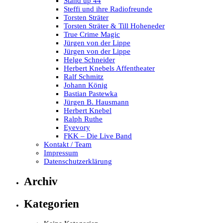
Stand up 44
Steffi und ihre Radiofreunde
Torsten Sträter
Torsten Sträter & Till Hoheneder
True Crime Magic
Jürgen von der Lippe
Jürgen von der Lippe
Helge Schneider
Herbert Knebels Affentheater
Ralf Schmitz
Johann König
Bastian Pastewka
Jürgen B. Hausmann
Herbert Knebel
Ralph Ruthe
Eyevory
FKK – Die Live Band
Kontakt / Team
Impressum
Datenschutzerklärung
Archiv
Kategorien