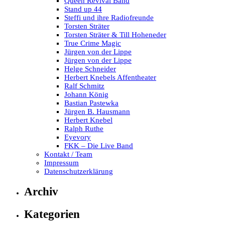
Queen Revival Band
Stand up 44
Steffi und ihre Radiofreunde
Torsten Sträter
Torsten Sträter & Till Hoheneder
True Crime Magic
Jürgen von der Lippe
Jürgen von der Lippe
Helge Schneider
Herbert Knebels Affentheater
Ralf Schmitz
Johann König
Bastian Pastewka
Jürgen B. Hausmann
Herbert Knebel
Ralph Ruthe
Eyevory
FKK – Die Live Band
Kontakt / Team
Impressum
Datenschutzerklärung
Archiv
Kategorien