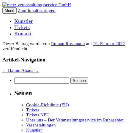
Zum Inhalt springen
Menü
Künstler
Tickets
Kontakt
Dieser Beitrag wurde
von
Roman Rossmann
am
19. Februar 2022
veröffentlicht.
Artikel-Navigation
←
Hamm
Ahaus
→
Suchen
nach:
Seiten
Cookie-Richtlinie (EU)
Tickets
Tickets NEU
Über uns – Der Veranstaltungsservice im Ruhrgebiet
Veranstaltungen
Künstler