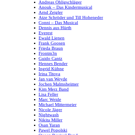
Andreas Ohligschläger
Anouk – Das Kindermusical
Arnd Zeigler
Atze Schröder und Till Hoheneder
Conni – Das Musical
Dennis aus Hürth
Everest
Ewald Lienen
Frank Goosen
Frieda Braun
Frontm3n
Guido Cantz
Hennes Bender
Ingrid Kühne
Irina Titova
Jan van Weyde
Jochen Malmsheimer
Kim Merz Band
Lisa Feller
Marc Weide
Michael Mittermeier
Nicole Jäger
Nightwash
Nikita Miller
Osan Yaran
Pawel Popolski