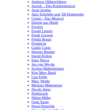
Andreas Ohligschläger
Anouk – Das Kindermusical
Arnd Zeigler
Atze Schröder und Till Hoheneder
Conni – Das Musical
Dennis aus Hürth
Everest
Ewald Lienen
Frank Goosen
Frieda Braun
Frontm3n
Guido Cantz
Hennes Bender
Ingrid Kühne
Irina Titova
Jan van Weyde
Jochen Malmsheimer
Kim Merz Band
Lisa Feller
Marc Weide
Michael Mittermeier
Nicole Jäger
Nightwash
Nikita Miller
Osan Yaran
Pawel Popolski