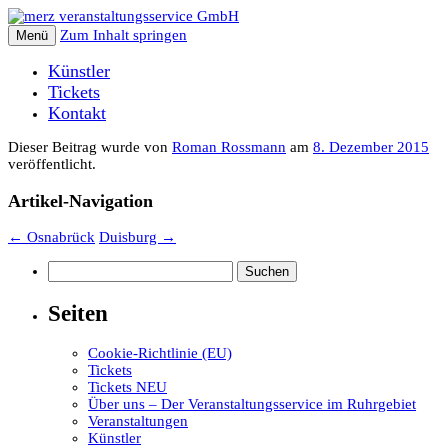
Zum Inhalt springen
Menü
Künstler
Tickets
Kontakt
Dieser Beitrag wurde
von
Roman Rossmann
am
8. Dezember 2015
veröffentlicht.
Artikel-Navigation
←
Osnabrück
Duisburg
→
Suchen
nach:
Seiten
Cookie-Richtlinie (EU)
Tickets
Tickets NEU
Über uns – Der Veranstaltungsservice im Ruhrgebiet
Veranstaltungen
Künstler