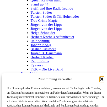
Queen Revival Band
Stand up 44
Steffi und ihre Radiofreunde
Torsten Sträter
Torsten Sträter & Till Hoheneder
True Crime Magic
Jürgen von der Lippe
Jürgen von der Lippe
Helge Schneider
Herbert Knebels Affentheater
Ralf Schmitz
Johann König
Bastian Pastewka
Jürgen B. Hausmann
Herbert Knebel
Ralph Ruthe
Eyevory
FKK – Die Live Band
Kontakt / Team
Impressum
Zustimmung verwalten
Datenschutzerklärung
Um dir ein optimales Erlebnis zu bieten, verwenden wir Technologien wie Cookies,
Archiv
um Geräteinformationen zu speichern und/oder darauf zuzugreifen. Wenn du diesen
Technologien zustimmst, können wir Daten wie das Surfverhalten oder eindeutige IDs
Kategorien
auf dieser Website verarbeiten. Wenn du deine Zustimmung nicht erteilst oder
zurückziehst, können bestimmte Merkmale und Funktionen beeinträchtigt werden.