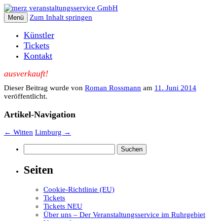
Zum Inhalt springen
Menü
Künstler
Tickets
Kontakt
ausverkauft!
Dieser Beitrag wurde
von
Roman Rossmann
am
11. Juni 2014
veröffentlicht.
Artikel-Navigation
←
Witten
Limburg
→
Suchen
nach:
Seiten
Cookie-Richtlinie (EU)
Tickets
Tickets NEU
Über uns – Der Veranstaltungsservice im Ruhrgebiet