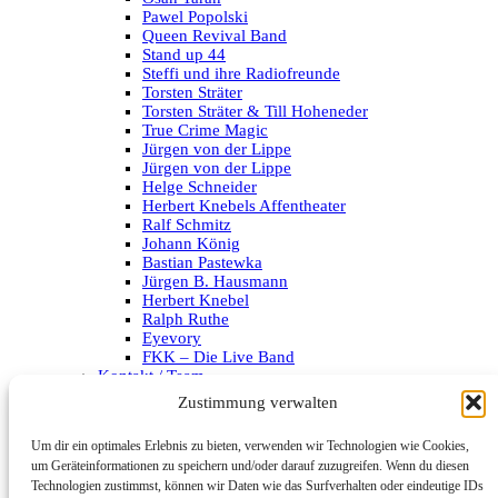
Pawel Popolski
Queen Revival Band
Stand up 44
Steffi und ihre Radiofreunde
Torsten Sträter
Torsten Sträter & Till Hoheneder
True Crime Magic
Jürgen von der Lippe
Jürgen von der Lippe
Helge Schneider
Herbert Knebels Affentheater
Ralf Schmitz
Johann König
Bastian Pastewka
Jürgen B. Hausmann
Herbert Knebel
Ralph Ruthe
Eyevory
FKK – Die Live Band
Kontakt / Team
Impressum
Zustimmung verwalten
Datenschutzerklärung
Um dir ein optimales Erlebnis zu bieten, verwenden wir Technologien wie Cookies,
Archiv
um Geräteinformationen zu speichern und/oder darauf zuzugreifen. Wenn du diesen
Technologien zustimmst, können wir Daten wie das Surfverhalten oder eindeutige IDs