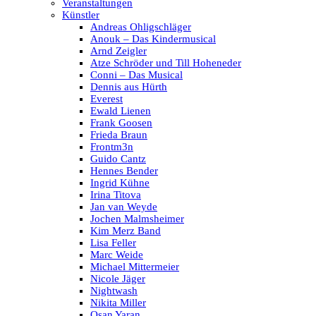
Veranstaltungen
Künstler
Andreas Ohligschläger
Anouk – Das Kindermusical
Arnd Zeigler
Atze Schröder und Till Hoheneder
Conni – Das Musical
Dennis aus Hürth
Everest
Ewald Lienen
Frank Goosen
Frieda Braun
Frontm3n
Guido Cantz
Hennes Bender
Ingrid Kühne
Irina Titova
Jan van Weyde
Jochen Malmsheimer
Kim Merz Band
Lisa Feller
Marc Weide
Michael Mittermeier
Nicole Jäger
Nightwash
Nikita Miller
Osan Yaran