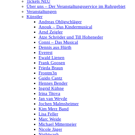
Tickets NEU
Über uns – Der Veranstaltungsservice im Ruhrgebiet
Veranstaltungen
Künstler
Andreas Ohligschläger
Anouk – Das Kindermusical
Arnd Zeigler
Atze Schröder und Till Hoheneder
Conni – Das Musical
Dennis aus Hürth
Everest
Ewald Lienen
Frank Goosen
Frieda Braun
Frontm3n
Guido Cantz
Hennes Bender
Ingrid Kühne
Irina Titova
Jan van Weyde
Jochen Malmsheimer
Kim Merz Band
Lisa Feller
Marc Weide
Michael Mittermeier
Nicole Jäger
Nightwash