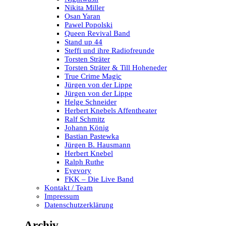
Nikita Miller
Osan Yaran
Pawel Popolski
Queen Revival Band
Stand up 44
Steffi und ihre Radiofreunde
Torsten Sträter
Torsten Sträter & Till Hoheneder
True Crime Magic
Jürgen von der Lippe
Jürgen von der Lippe
Helge Schneider
Herbert Knebels Affentheater
Ralf Schmitz
Johann König
Bastian Pastewka
Jürgen B. Hausmann
Herbert Knebel
Ralph Ruthe
Eyevory
FKK – Die Live Band
Kontakt / Team
Impressum
Datenschutzerklärung
Archiv