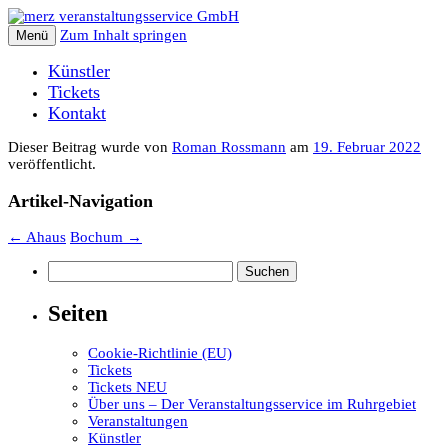
Zum Inhalt springen
Menü
Künstler
Tickets
Kontakt
Dieser Beitrag wurde
von
Roman Rossmann
am
19. Februar 2022
veröffentlicht.
Artikel-Navigation
←
Ahaus
Bochum
→
Suchen
nach:
Seiten
Cookie-Richtlinie (EU)
Tickets
Tickets NEU
Über uns – Der Veranstaltungsservice im Ruhrgebiet
Veranstaltungen
Künstler