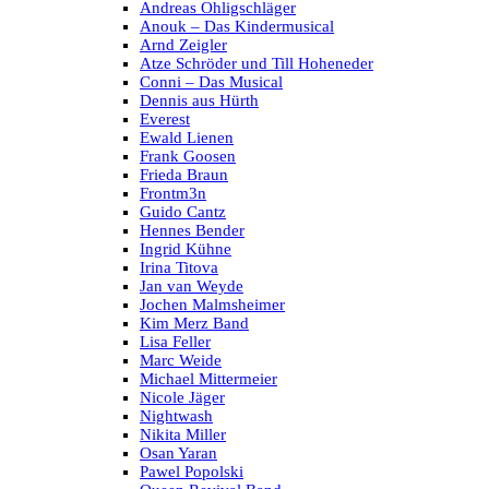
Andreas Ohligschläger
Anouk – Das Kindermusical
Arnd Zeigler
Atze Schröder und Till Hoheneder
Conni – Das Musical
Dennis aus Hürth
Everest
Ewald Lienen
Frank Goosen
Frieda Braun
Frontm3n
Guido Cantz
Hennes Bender
Ingrid Kühne
Irina Titova
Jan van Weyde
Jochen Malmsheimer
Kim Merz Band
Lisa Feller
Marc Weide
Michael Mittermeier
Nicole Jäger
Nightwash
Nikita Miller
Osan Yaran
Pawel Popolski