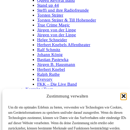
Queen Revival Band
Stand up 44
Steffi und ihre Radiofreunde
Torsten Sträter
Torsten Sträter & Till Hoheneder
True Crime Magic
Jürgen von der Lippe
Jürgen von der Lippe
Helge Schneider
Herbert Knebels Affentheater
Ralf Schmitz
Johann König
Bastian Pastewka
Jürgen B. Hausmann
Herbert Knebel
Ralph Ruthe
Eyevory
FKK – Die Live Band
Kontakt / Team
Impressum
Zustimmung verwalten
Datenschutzerklärung
Um dir ein optimales Erlebnis zu bieten, verwenden wir Technologien wie Cookies,
Archiv
um Geräteinformationen zu speichern und/oder darauf zuzugreifen. Wenn du diesen
Technologien zustimmst, können wir Daten wie das Surfverhalten oder eindeutige IDs
Kategorien
auf dieser Website verarbeiten. Wenn du deine Zustimmung nicht erteilst oder
zurückziehst, können bestimmte Merkmale und Funktionen beeinträchtigt werden.