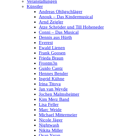
Veranstaltungen
Künstler
Andreas Ohligschläger
Anouk – Das Kindermusical
Arnd Zeigler
Atze Schröder und Till Hoheneder
Conni – Das Musical
Dennis aus Hürth
Everest
Ewald Lienen
Frank Goosen
Frieda Braun
Frontm3n
Guido Cantz
Hennes Bender
Ingrid Kühne
Irina Titova
Jan van Weyde
Jochen Malmsheimer
Kim Merz Band
Lisa Feller
Marc Weide
Michael Mittermeier
Nicole Jäger
Nightwash
Nikita Miller
Osan Yaran