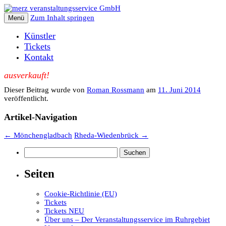
Zum Inhalt springen
Menü
Künstler
Tickets
Kontakt
ausverkauft!
Dieser Beitrag wurde
von
Roman Rossmann
am
11. Juni 2014
veröffentlicht.
Artikel-Navigation
←
Mönchengladbach
Rheda-Wiedenbrück
→
Suchen
nach:
Seiten
Cookie-Richtlinie (EU)
Tickets
Tickets NEU
Über uns – Der Veranstaltungsservice im Ruhrgebiet