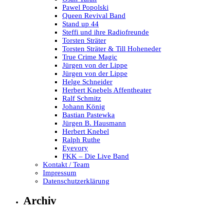
Pawel Popolski
Queen Revival Band
Stand up 44
Steffi und ihre Radiofreunde
Torsten Sträter
Torsten Sträter & Till Hoheneder
True Crime Magic
Jürgen von der Lippe
Jürgen von der Lippe
Helge Schneider
Herbert Knebels Affentheater
Ralf Schmitz
Johann König
Bastian Pastewka
Jürgen B. Hausmann
Herbert Knebel
Ralph Ruthe
Eyevory
FKK – Die Live Band
Kontakt / Team
Impressum
Datenschutzerklärung
Archiv