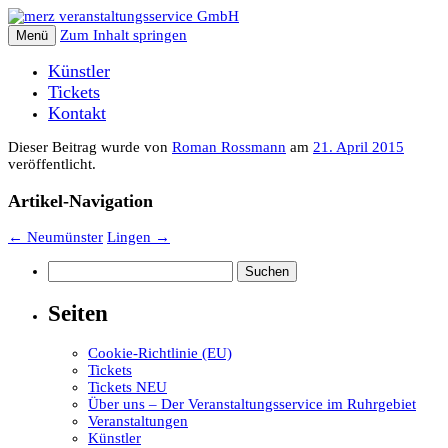
Zum Inhalt springen
Menü
Künstler
Tickets
Kontakt
Dieser Beitrag wurde
von
Roman Rossmann
am
21. April 2015
veröffentlicht.
Artikel-Navigation
←
Neumünster
Lingen
→
Suchen
nach:
Seiten
Cookie-Richtlinie (EU)
Tickets
Tickets NEU
Über uns – Der Veranstaltungsservice im Ruhrgebiet
Veranstaltungen
Künstler