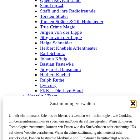
Queen Revival Band
Stand up 44
Steffi und ihre Radiofreunde
Torsten Sträter
Torsten Sträter & Till Hoheneder
True Crime Magic
Jürgen von der Lippe
Jürgen von der Lippe
Helge Schneider
Herbert Knebels Affentheater
Ralf Schmitz
Johann König
Bastian Pastewka
Jürgen B. Hausmann
Herbert Knebel
Ralph Ruthe
Eyevory
FKK – Die Live Band
Kontakt / Team
Impressum
Zustimmung verwalten
Datenschutzerklärung
Um dir ein optimales Erlebnis zu bieten, verwenden wir Technologien wie Cookies,
Archiv
um Geräteinformationen zu speichern und/oder darauf zuzugreifen. Wenn du diesen
Technologien zustimmst, können wir Daten wie das Surfverhalten oder eindeutige IDs
Kategorien
auf dieser Website verarbeiten. Wenn du deine Zustimmung nicht erteilst oder
zurückziehst, können bestimmte Merkmale und Funktionen beeinträchtigt werden.