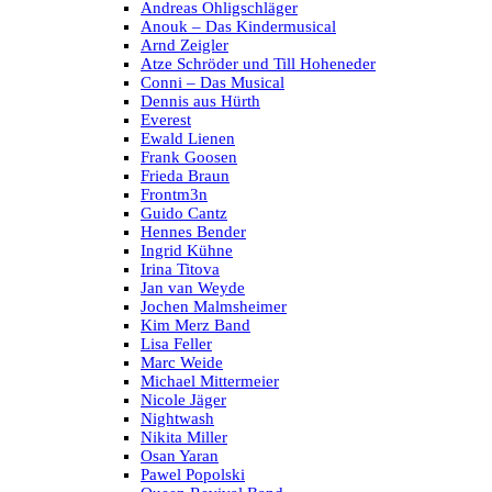
Andreas Ohligschläger
Anouk – Das Kindermusical
Arnd Zeigler
Atze Schröder und Till Hoheneder
Conni – Das Musical
Dennis aus Hürth
Everest
Ewald Lienen
Frank Goosen
Frieda Braun
Frontm3n
Guido Cantz
Hennes Bender
Ingrid Kühne
Irina Titova
Jan van Weyde
Jochen Malmsheimer
Kim Merz Band
Lisa Feller
Marc Weide
Michael Mittermeier
Nicole Jäger
Nightwash
Nikita Miller
Osan Yaran
Pawel Popolski