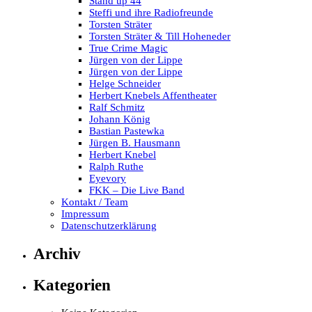
Stand up 44
Steffi und ihre Radiofreunde
Torsten Sträter
Torsten Sträter & Till Hoheneder
True Crime Magic
Jürgen von der Lippe
Jürgen von der Lippe
Helge Schneider
Herbert Knebels Affentheater
Ralf Schmitz
Johann König
Bastian Pastewka
Jürgen B. Hausmann
Herbert Knebel
Ralph Ruthe
Eyevory
FKK – Die Live Band
Kontakt / Team
Impressum
Datenschutzerklärung
Archiv
Kategorien