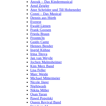
Anouk – Das Kindermusical
Arnd Zeigler
Atze Schröder und Till Hoheneder
Conni – Das Musical
Dennis aus Hürth
Everest
Ewald Lienen
Frank Goosen
Frieda Braun
Frontm3n
Guido Cantz
Hennes Bender
Ingrid Kühne
Irina Titova
Jan van Weyde
Jochen Malmsheimer
Kim Merz Band
Lisa Feller
Marc Weide
Michael Mittermeier
Nicole Jäger
Nightwash
Nikita Miller
Osan Yaran
Pawel Popolski
Queen Revival Band