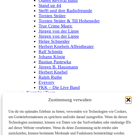
Queen Revival Band
Stand up 44
Steffi und ihre Radiofreunde
Torsten Sträter
Torsten Sträter & Till Hoheneder
True Crime Magic
Jürgen von der Lippe
Jürgen von der Lippe
Helge Schneider
Herbert Knebels Affentheater
Ralf Schmitz
Johann König
Bastian Pastewka
Jürgen B. Hausmann
Herbert Knebel
Ralph Ruthe
Eyevory
FKK – Die Live Band
Kontakt / Team
Impressum
Zustimmung verwalten
Datenschutzerklärung
Um dir ein optimales Erlebnis zu bieten, verwenden wir Technologien wie Cookies,
Archiv
um Geräteinformationen zu speichern und/oder darauf zuzugreifen. Wenn du diesen
Technologien zustimmst, können wir Daten wie das Surfverhalten oder eindeutige IDs
Kategorien
auf dieser Website verarbeiten. Wenn du deine Zustimmung nicht erteilst oder
zurückziehst, können bestimmte Merkmale und Funktionen beeinträchtigt werden.