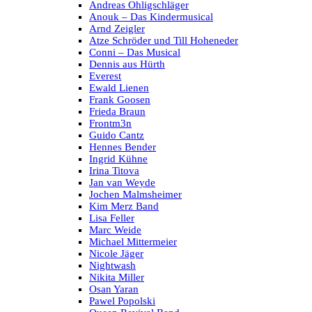
Andreas Ohligschläger
Anouk – Das Kindermusical
Arnd Zeigler
Atze Schröder und Till Hoheneder
Conni – Das Musical
Dennis aus Hürth
Everest
Ewald Lienen
Frank Goosen
Frieda Braun
Frontm3n
Guido Cantz
Hennes Bender
Ingrid Kühne
Irina Titova
Jan van Weyde
Jochen Malmsheimer
Kim Merz Band
Lisa Feller
Marc Weide
Michael Mittermeier
Nicole Jäger
Nightwash
Nikita Miller
Osan Yaran
Pawel Popolski