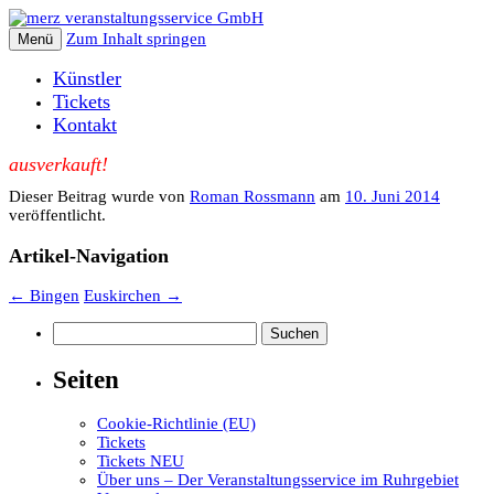
Zum Inhalt springen
Menü
Künstler
Tickets
Kontakt
ausverkauft!
Dieser Beitrag wurde
von
Roman Rossmann
am
10. Juni 2014
veröffentlicht.
Artikel-Navigation
←
Bingen
Euskirchen
→
Suchen
nach:
Seiten
Cookie-Richtlinie (EU)
Tickets
Tickets NEU
Über uns – Der Veranstaltungsservice im Ruhrgebiet