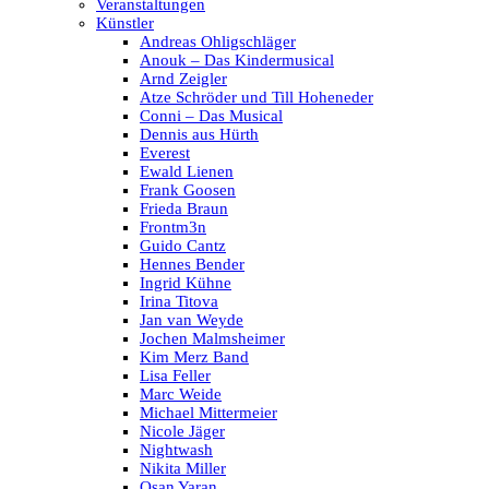
Veranstaltungen
Künstler
Andreas Ohligschläger
Anouk – Das Kindermusical
Arnd Zeigler
Atze Schröder und Till Hoheneder
Conni – Das Musical
Dennis aus Hürth
Everest
Ewald Lienen
Frank Goosen
Frieda Braun
Frontm3n
Guido Cantz
Hennes Bender
Ingrid Kühne
Irina Titova
Jan van Weyde
Jochen Malmsheimer
Kim Merz Band
Lisa Feller
Marc Weide
Michael Mittermeier
Nicole Jäger
Nightwash
Nikita Miller
Osan Yaran