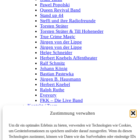
Pawel Popolski
Queen Revival Band
Stand up 44
Steffi und ihre Radiofreunde
Torsten Sträter
Torsten Sträter & Till Hoheneder
True Crime Magic
Jürgen von der Lippe
Jürgen von der Lippe
Helge Schneider
Herbert Knebels Affentheater
Ralf Schmitz
Johann König
Bastian Pastewka
Jürgen B. Hausmann
Herbert Knebel
Ralph Ruthe
Eyevory
FKK – Die Live Band
Kontakt / Team
Impressum
Zustimmung verwalten
Datenschutzerklärung
Um dir ein optimales Erlebnis zu bieten, verwenden wir Technologien wie Cookies,
Archiv
um Geräteinformationen zu speichern und/oder darauf zuzugreifen. Wenn du diesen
Technologien zustimmst, können wir Daten wie das Surfverhalten oder eindeutige IDs