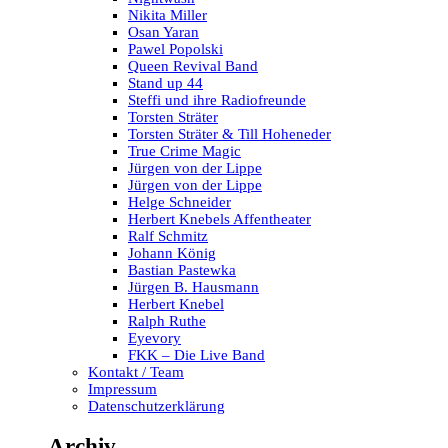
Nikita Miller
Osan Yaran
Pawel Popolski
Queen Revival Band
Stand up 44
Steffi und ihre Radiofreunde
Torsten Sträter
Torsten Sträter & Till Hoheneder
True Crime Magic
Jürgen von der Lippe
Jürgen von der Lippe
Helge Schneider
Herbert Knebels Affentheater
Ralf Schmitz
Johann König
Bastian Pastewka
Jürgen B. Hausmann
Herbert Knebel
Ralph Ruthe
Eyevory
FKK – Die Live Band
Kontakt / Team
Impressum
Datenschutzerklärung
Archiv