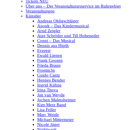
Tickets NEU
Über uns – Der Veranstaltungsservice im Ruhrgebiet
Veranstaltungen
Künstler
Andreas Ohligschläger
Anouk – Das Kindermusical
Arnd Zeigler
Atze Schröder und Till Hoheneder
Conni – Das Musical
Dennis aus Hürth
Everest
Ewald Lienen
Frank Goosen
Frieda Braun
Frontm3n
Guido Cantz
Hennes Bender
Ingrid Kühne
Irina Titova
Jan van Weyde
Jochen Malmsheimer
Kim Merz Band
Lisa Feller
Marc Weide
Michael Mittermeier
Nicole Jäger
Nightwash