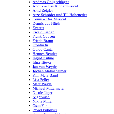
Andreas Ohligschläger
Anouk – Das Kindermusical
Arnd Zeigler
Atze Schröder und Till Hoheneder
Conni – Das Musical
Dennis aus Hürth
Everest
Ewald Lienen
Frank Goosen
Frieda Braun
Frontm3n
Guido Cantz
Hennes Bender
Ingrid Kühne
Irina Titova
Jan van Weyde
Jochen Malmsheimer
Kim Merz Band
Lisa Feller
Marc Weide
Michael Mittermeier
Nicole Jäger
Nightwash
Nikita Miller
Osan Yaran
Pawel Popolski