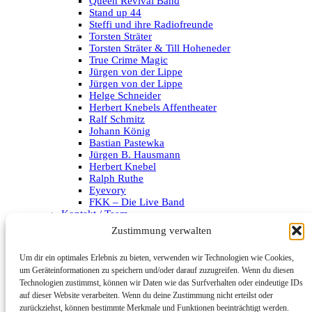
Queen Revival Band
Stand up 44
Steffi und ihre Radiofreunde
Torsten Sträter
Torsten Sträter & Till Hoheneder
True Crime Magic
Jürgen von der Lippe
Jürgen von der Lippe
Helge Schneider
Herbert Knebels Affentheater
Ralf Schmitz
Johann König
Bastian Pastewka
Jürgen B. Hausmann
Herbert Knebel
Ralph Ruthe
Eyevory
FKK – Die Live Band
Kontakt / Team
Impressum
Zustimmung verwalten
Datenschutzerklärung
Um dir ein optimales Erlebnis zu bieten, verwenden wir Technologien wie Cookies,
Archiv
um Geräteinformationen zu speichern und/oder darauf zuzugreifen. Wenn du diesen
Technologien zustimmst, können wir Daten wie das Surfverhalten oder eindeutige IDs
Kategorien
auf dieser Website verarbeiten. Wenn du deine Zustimmung nicht erteilst oder
zurückziehst, können bestimmte Merkmale und Funktionen beeinträchtigt werden.